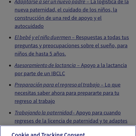
Adaptarse a ser un nuevo padre
– La logística de la
nueva paternidad, el cuidado de los niños, la
construcción de una red de apoyo y el
autocuidado
El bebé y el niño duermen
– Respuestas a todas tus
preguntas y preocupaciones sobre el sueño, para
niños de hasta 5 años.
Asesoramiento de lactancia
– Apoyo a la lactancia
por parte de un IBCLC
Preparación para el regreso al trabajo
– Lo que
necesitas saber ahora para prepararte para tu
regreso al trabajo
Trabajando la paternidad
– Apoyo para cuando
regreses de la licencia de paternidad y te adaptes
a ser un padre que trabaja.
Cookie and Tracking Consent