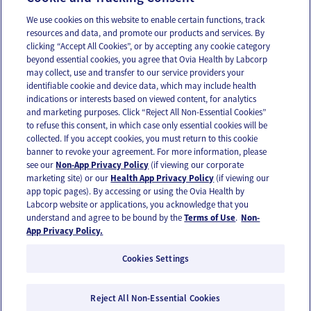
We use cookies on this website to enable certain functions, track
resources and data, and promote our products and services. By
Email
Text
clicking “Accept All Cookies”, or by accepting any cookie category
beyond essential cookies, you agree that Ovia Health by Labcorp
may collect, use and transfer to our service providers your
identifiable cookie and device data, which may include health
OUR APPS
indications or interests based on viewed content, for analytics
and marketing purposes. Click “Reject All Non-Essential Cookies”
to refuse this consent, in which case only essential cookies will be
collected. If you accept cookies, you must return to this cookie
banner to revoke your agreement. For more information, please
see our
Non-App Privacy Policy
(if viewing our corporate
FOLLOW US
marketing site) or our
Health App Privacy Policy
(if viewing our
app topic pages). By accessing or using the Ovia Health by
Labcorp website or applications, you acknowledge that you
understand and agree to be bound by the
Terms of Use
.
Non-
App Privacy Policy.
Cookies Settings
Email Us
Terms of Use
Privacy Policy
© 2026 Ovia Health by Labcorp
Reject All Non-Essential Cookies