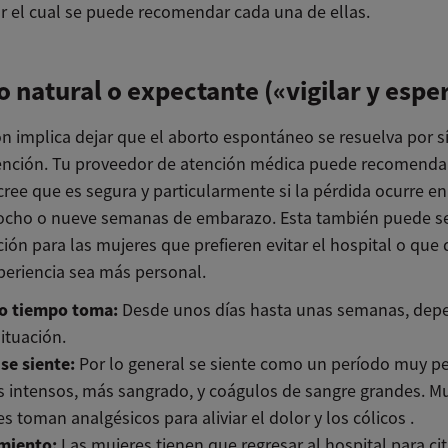
r el cual se puede recomendar cada una de ellas.
 natural o expectante («vigilar y espe
ón implica dejar que el aborto espontáneo se resuelva por s
vención. Tu proveedor de atención médica puede recomenda
cree que es segura y particularmente si la pérdida ocurre en
ocho o nueve semanas de embarazo. Esta también puede s
ón para las mujeres que prefieren evitar el hospital o que 
periencia sea más personal.
o tiempo toma:
Desde unos días hasta unas semanas, dep
situación.
se siente:
Por lo general se siente como un período muy p
s intensos, más sangrado, y coágulos de sangre grandes. M
s toman analgésicos para aliviar el dolor y los cólicos .
miento:
Las mujeres tienen que regresar al hospital para ci