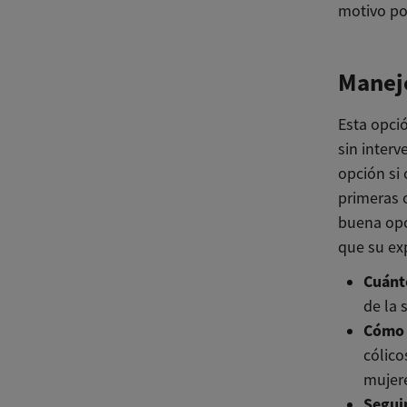
motivo po
Manejo
Esta opci
sin inter
opción si 
primeras 
buena opci
que su ex
Cuánt
de la 
Cómo 
cólico
mujere
Segui