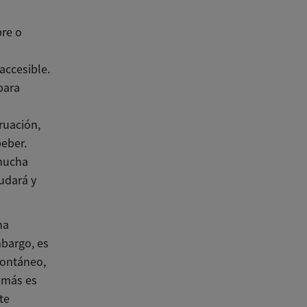
bre o
accesible.
para
ruación,
eber.
 mucha
udará y
na
bargo, es
pontáneo,
a más es
te