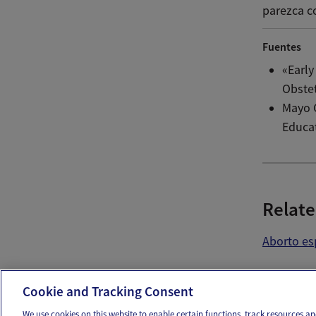
parezca c
Fuentes
«Early
Obstet
Mayo C
Educat
Relate
Aborto e
Ema
Cookie and Tracking Consent
We use cookies on this website to enable certain functions, track resources 