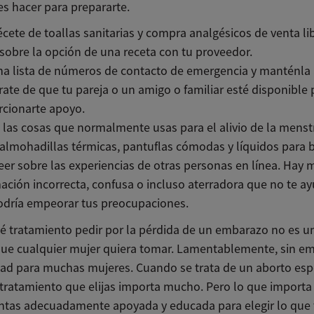
s hacer para prepararte.
cete de toallas sanitarias y compra analgésicos de venta li
sobre la opción de una receta con tu proveedor.
a lista de números de contacto de emergencia y manténla 
ate de que tu pareja o un amigo o familiar esté disponible 
rcionarte apoyo.
las cosas que normalmente usas para el alivio de la menst
lmohadillas térmicas, pantuflas cómodas y líquidos para b
leer sobre las experiencias de otras personas en línea. Hay
ación incorrecta, confusa o incluso aterradora que no te ay
odría empeorar tus preocupaciones.
ué tratamiento pedir por la pérdida de un embarazo no es u
que cualquier mujer quiera tomar. Lamentablemente, sin em
dad para muchas mujeres. Cuando se trata de un aborto es
e tratamiento que elijas importa mucho. Pero lo que import
entas adecuadamente apoyada y educada para elegir lo que 