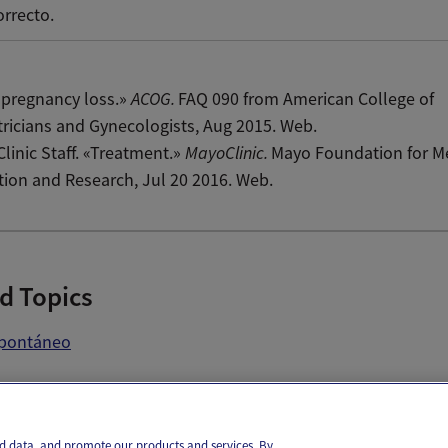
orrecto.
 pregnancy loss.»
ACOG.
FAQ 090 from American College of
ricians and Gynecologists, Aug 2015. Web.
linic Staff. «Treatment.»
MayoClinic.
Mayo Foundation for M
ion and Research, Jul 20 2016. Web.
d Topics
spontáneo
il
Text
and data, and promote our products and services. By