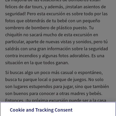
felices de dar tours, y además, ¡instalan asientos de
seguridad! Pero esta excursión es sobre todo por las
fotos que obtendrás de tu bebé con un pequeño
sombrero de bombero de plástico puesto. Tu
chiquitín no sacará mucho de esta excursión en
particular, aparte de nuevas vistas y sonidos, pero tú
saldrás con una gran información sobre la seguridad
contra incendios y algunas fotos adorables. Es una
situación en la que todos ganan.
Si buscas algo un poco más casual o espontáneo,
busca tu parque local o parque de juegos. No solo
son lugares estupendos para jugar, sino que también
son buenos para conocer a otras madres y bebés.
Entonces, ¡tu próxima excursión puede ser a la casa
de un amigo para una reunión para jugar!
Cookie and Tracking Consent