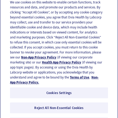
We use cookies on this website to enable certain functions, track
resources and data, and promote our products and services. By
Email
Text
clicking “Accept All Cookies”, or by accepting any cookie category
beyond essential cookies, you agree that Ovia Health by Labcorp
may collect, use and transfer to our service providers your
identifiable cookie and device data, which may include health
OUR APPS
indications or interests based on viewed content, for analytics
and marketing purposes. Click “Reject All Non-Essential Cookies”
to refuse this consent, in which case only essential cookies will be
collected. If you accept cookies, you must return to this cookie
banner to revoke your agreement. For more information, please
see our
Non-App Privacy Policy
(if viewing our corporate
FOLLOW US
marketing site) or our
Health App Privacy Policy
(if viewing our
app topic pages). By accessing or using the Ovia Health by
Labcorp website or applications, you acknowledge that you
understand and agree to be bound by the
Terms of Use
.
Non-
App Privacy Policy.
Cookies Settings
Email Us
Terms of Use
Privacy Policy
© 2026 Ovia Health by Labcorp
Reject All Non-Essential Cookies
Ovia products and services are provided for informational purposes only and are not