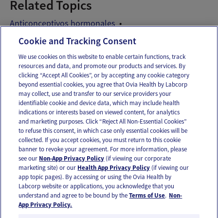
Related Topics
Anticonceptivos hormonales
Parches anticonceptivos
Cookie and Tracking Consent
We use cookies on this website to enable certain functions, track
resources and data, and promote our products and services. By
Email
Text
clicking “Accept All Cookies”, or by accepting any cookie category
beyond essential cookies, you agree that Ovia Health by Labcorp
may collect, use and transfer to our service providers your
identifiable cookie and device data, which may include health
OUR APPS
indications or interests based on viewed content, for analytics
and marketing purposes. Click “Reject All Non-Essential Cookies”
to refuse this consent, in which case only essential cookies will be
collected. If you accept cookies, you must return to this cookie
banner to revoke your agreement. For more information, please
see our
Non-App Privacy Policy
(if viewing our corporate
FOLLOW US
marketing site) or our
Health App Privacy Policy
(if viewing our
app topic pages). By accessing or using the Ovia Health by
Labcorp website or applications, you acknowledge that you
understand and agree to be bound by the
Terms of Use
.
Non-
App Privacy Policy.