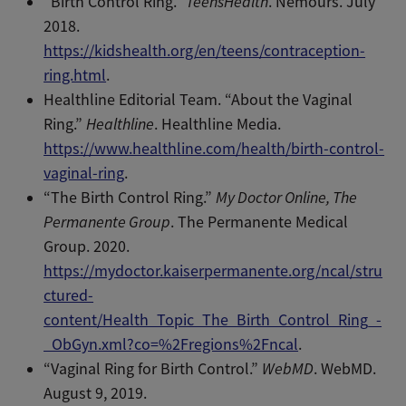
“Birth Control Ring.”
TeensHealth
. Nemours. July
2018.
https://kidshealth.org/en/teens/contraception-
ring.html
.
Healthline Editorial Team. “About the Vaginal
Ring.”
Healthline
. Healthline Media.
https://www.healthline.com/health/birth-control-
vaginal-ring
.
“The Birth Control Ring.”
My Doctor Online, The
Permanente Group
. The Permanente Medical
Group. 2020.
https://mydoctor.kaiserpermanente.org/ncal/stru
ctured-
content/Health_Topic_The_Birth_Control_Ring_-
_ObGyn.xml?co=%2Fregions%2Fncal
.
“Vaginal Ring for Birth Control.”
WebMD
. WebMD.
August 9, 2019.