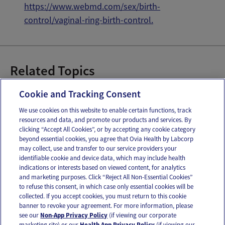
https://www.webmd.com/sex/birth-
control/vaginal-ring-birth-control.
Related Topics
Anillo anticonceptivo
Cookie and Tracking Consent
We use cookies on this website to enable certain functions, track
resources and data, and promote our products and services. By
Email
Text
clicking “Accept All Cookies”, or by accepting any cookie category
beyond essential cookies, you agree that Ovia Health by Labcorp
may collect, use and transfer to our service providers your
identifiable cookie and device data, which may include health
OUR APPS
indications or interests based on viewed content, for analytics
and marketing purposes. Click “Reject All Non-Essential Cookies”
to refuse this consent, in which case only essential cookies will be
collected. If you accept cookies, you must return to this cookie
banner to revoke your agreement. For more information, please
see our
Non-App Privacy Policy
(if viewing our corporate
FOLLOW US
marketing site) or our
Health App Privacy Policy
(if viewing our