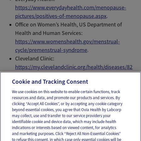
https://www.everydayhealth.com/menopause-
pictures/positives-of-menopause.aspx
.
Office on Women’s Health, US Department of
Health and Human Services:
https://www.womenshealth.gov/menstrual-
cycle/premenstrual-syndrome
.
Cleveland Clinic:
https://my.clevelandclinic.org/health/diseases/82
60-menstrual-migraines-hormone-headaches
.
Cookie and Tracking Consent
We use cookies on this website to enable certain functions, track
resources and data, and promote our products and services. By
Email
Text
clicking “Accept All Cookies”, or by accepting any cookie category
beyond essential cookies, you agree that Ovia Health by Labcorp
may collect, use and transfer to our service providers your
identifiable cookie and device data, which may include health
OUR APPS
indications or interests based on viewed content, for analytics
and marketing purposes. Click “Reject All Non-Essential Cookies”
to refuse this consent, in which case only essential cookies will be