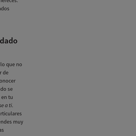
mereces.
ados
idado
 lo que no
r de
conocer
ndo se
 en tu
e a ti
.
rticulares
iendes muy
as