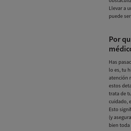
obstaculiz
Llevar a 
puede ser
Por qu
médic
Has pasado
lo es, tu 
atención 
estos det
trata de t
cuidado, 
Esto signi
(y asegur
bien toda