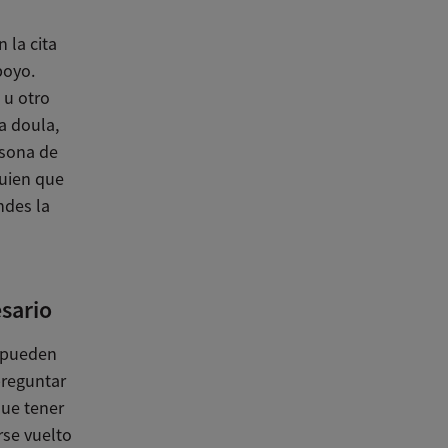
 la cita
poyo.
 u otro
a doula,
rsona de
guien que
ndes la
esario
e pueden
preguntar
que tener
rse vuelto