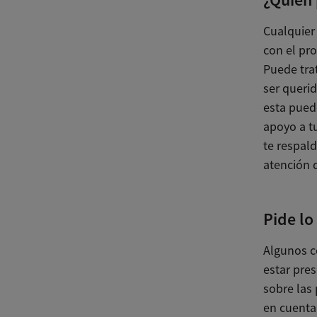
Cualquier 
con el pr
Puede trat
ser querid
esta pued
apoyo a tu
te respal
atención 
Pide lo
Algunos c
estar pre
sobre las
en cuenta