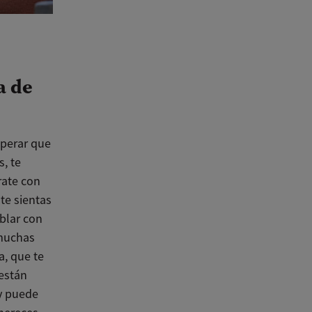
a de
sperar que
, te
rate con
te sientas
blar con
 muchas
a, que te
 están
 y puede