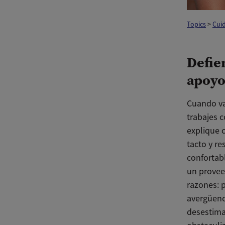
Topics
>
Cuid
Defie
apoyo 
Cuando va
trabajes 
explique c
tacto y re
confortab
un provee
razones: 
avergüence
desestima