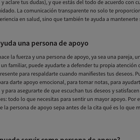
 y aclare tus dudas), y que estás del todo de acuerdo con c
uidado. La comunicación transparente no solo te proporcio
eriencia en salud, sino que también te ayuda a mantenerte 
yuda una persona de apoyo
hace la fuerza y una persona de apoyo, ya sea una pareja, u
 un familiar, puede ayudarte a defender tu propia atención 
resente para respaldarte cuando manifiestes tus deseos. 
 para darte apoyo emocional, para tomar notas, para ayudart
 y para asegurarte de que escuchan tus deseos y satisfacen
es: todo lo que necesitas para sentir un mayor apoyo. Por e
ue la persona de apoyo sepa antes de la cita qué es lo que 
 puede servir como persona de apoyo?