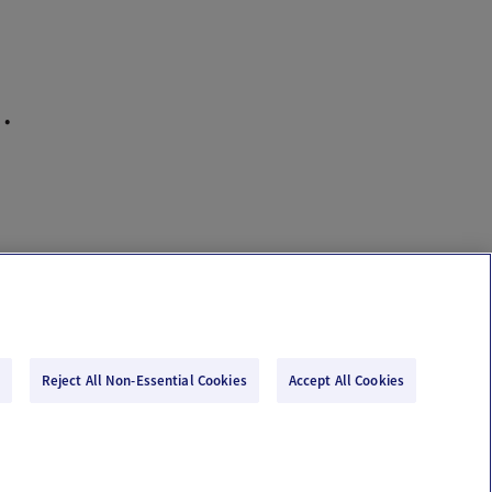
Reject All Non-Essential Cookies
Accept All Cookies
Email Us
Terms of Use
Privacy Policy
© 2026 Ovia Health by Labcorp
re or advice. Please see our Terms of Use and Privacy Policy for more information.