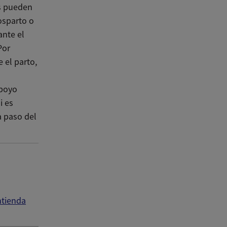
os pueden
osparto o
nte el
Por
 el parto,
apoyo
i es
a paso del
ntienda