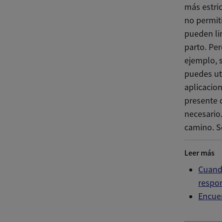
más estri
no permit
pueden li
parto. Pe
ejemplo, s
puedes uti
aplicacio
presente d
necesario
camino. S
Leer más
Cuand
respo
Encuen