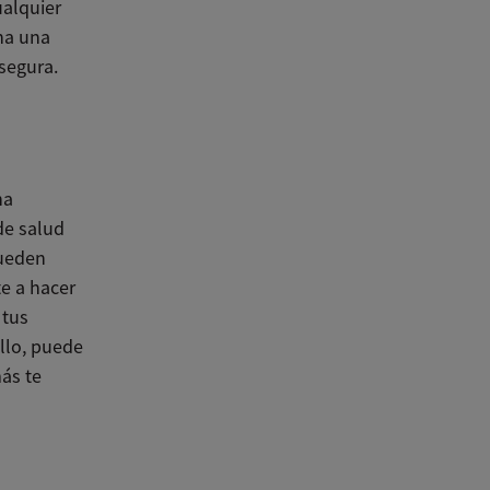
ualquier
na una
segura.
na
de salud
Pueden
e a hacer
 tus
llo, puede
más te