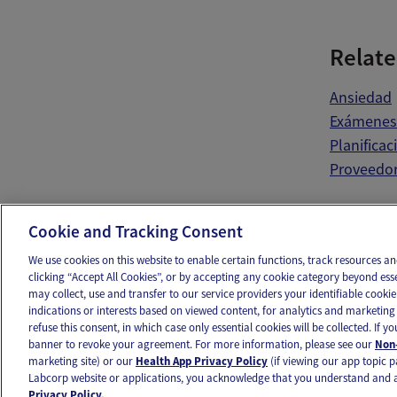
Relate
Ansiedad
Exámenes 
Planifica
Proveedor
Ema
Cookie and Tracking Consent
We use cookies on this website to enable certain functions, track resources 
clicking “Accept All Cookies”, or by accepting any cookie category beyond ess
may collect, use and transfer to our service providers your identifiable cook
OUR APPS
FOLLOW US
indications or interests based on viewed content, for analytics and marketing 
refuse this consent, in which case only essential cookies will be collected. If 
banner to revoke your agreement. For more information, please see our
Non-
marketing site) or our
Health App Privacy Policy
(if viewing our app topic p
Labcorp website or applications, you acknowledge that you understand and 
Ovia products and services are provided for informational purposes only and are not intended as a 
Privacy Policy.