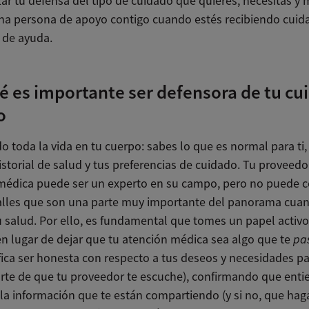
ar tu defensa del tipo de cuidado que quieres, necesitas y 
una persona de apoyo contigo cuando estés recibiendo cuid
 de ayuda.
é es importante ser defensora de tu cu
o
 toda la vida en tu cuerpo: sabes lo que es normal para ti,
historial de salud y tus preferencias de cuidado. Tu proveedo
médica puede ser un experto en su campo, pero no puede 
alles que son una parte muy importante del panorama cua
u salud. Por ello, es fundamental que tomes un papel activo
en lugar de dejar que tu atención médica sea algo que te
pas
fica ser honesta con respecto a tus deseos y necesidades pa
arte de que tu proveedor te escuche), confirmando que ent
 la información que te están compartiendo (y si no, que hag