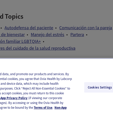
d Topics
Autodefensa del paciente
Comunicación con la pareja
de bienestar
Manejo del estrés
Partera
ción familiar LGBTQIA+
es del cuidado de la salud reproductiva
il
Text
and data, and promote our products and services. By
ential cookies, you agree that Ovia Health by Labcorp
ie and device data, which may include health
Cookies Settings
purposes. Click “Reject All Non-Essential Cookies” to
you accept cookies, you must return to this cookie
App Privacy Policy
(if viewing our corporate
ages). By accessing or using the Ovia Health by
agree to be bound by the
Terms of Use
.
Non-App
substitute for medical care or medical advice. You should contact a healthcare provider if you need medical ca