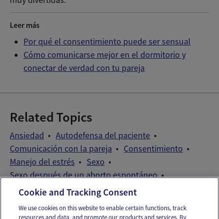
muy divertidas.
Leer más
Por qué el consentimiento puede ser sensual
Cómo comunicarse mejor en el dormitorio y
conectar de verdad con tu pareja
Related Topics
Ansiedad
Autodefensa del paciente
Comunicación con la pareja
Consentimiento
Manejo del estrés
Sexo
Sexo después de un aborto espontáneo
Sexo programado
Cookie and Tracking Consent
We use cookies on this website to enable certain functions, track
resources and data, and promote our products and services. By
Email
Text