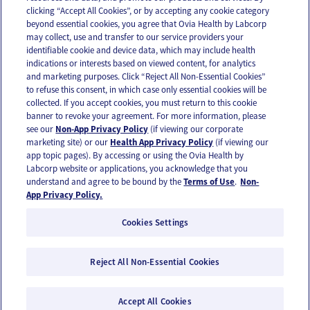
clicking “Accept All Cookies”, or by accepting any cookie category
beyond essential cookies, you agree that Ovia Health by Labcorp
may collect, use and transfer to our service providers your
identifiable cookie and device data, which may include health
OUR APPS
indications or interests based on viewed content, for analytics
and marketing purposes. Click “Reject All Non-Essential Cookies”
to refuse this consent, in which case only essential cookies will be
collected. If you accept cookies, you must return to this cookie
banner to revoke your agreement. For more information, please
see our
Non-App Privacy Policy
(if viewing our corporate
FOLLOW US
marketing site) or our
Health App Privacy Policy
(if viewing our
app topic pages). By accessing or using the Ovia Health by
Labcorp website or applications, you acknowledge that you
understand and agree to be bound by the
Terms of Use
.
Non-
App Privacy Policy.
Cookies Settings
Email Us
Terms of Use
Privacy Policy
© 2026 Ovia Health by Labcorp
Reject All Non-Essential Cookies
Ovia products and services are provided for informational purposes only and are not
intended as a substitute for medical care or medical advice. You should contact a
Accept All Cookies
healthcare provider if you need medical care or advice. Please see our Terms of Use and