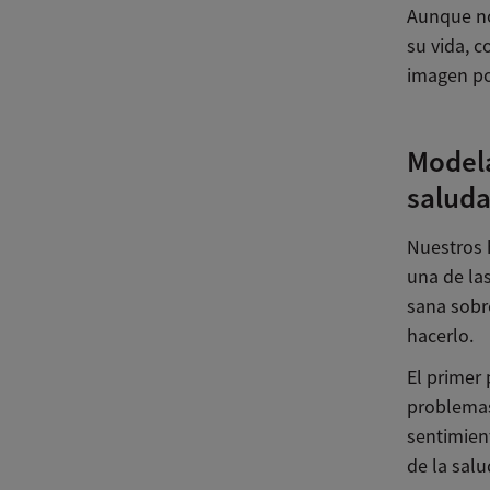
Aunque no
su vida, 
imagen po
Model
saluda
Nuestros 
una de la
sana sobr
hacerlo.
El primer 
problemas
sentimien
de la sal