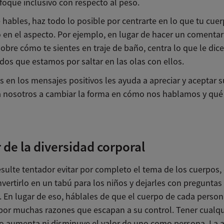
foque inclusivo con respecto al peso.
 hables, haz todo lo posible por centrarte en lo que tu cue
o en el aspecto. Por ejemplo, en lugar de hacer un comentar
obre cómo te sientes en traje de baño, centra lo que le dice
os que estamos por saltar en las olas con ellos.
 en los mensajes positivos les ayuda a apreciar y aceptar 
a nosotros a cambiar la forma en cómo nos hablamos y qué
 de la diversidad corporal
sulte tentador evitar por completo el tema de los cuerpos,
ertirlo en un tabú para los niños y dejarles con preguntas 
. En lugar de eso, háblales de que el cuerpo de cada person
 por muchas razones que escapan a su control. Tener cualqu
o aumenta ni disminuye el valor de uno como persona. La a