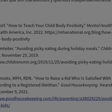
rf. “How to Teach Your Child Body Positivity.”
Mental Health
alth America, Inc. 2022. https://mhanational.org/blog/how
d-body-positivity
mleiter. “Avoiding picky eating during holiday meals.”
Childr
.
November 25, 2019.
ww.childrensmn.org/2019/11/25/avoiding-picky-eating-holi
ooks, MPH, RDN. “How to Raise a Kid Who Is Satisfied With 
rding to a Registered Dietitian.”
Good Housekeeping.
Hearst 
cember 9, 2021.
ww.goodhousekeeping.com/life/parenting/a38029229/posit
-kids/