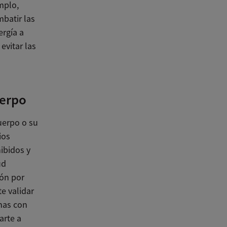
mplo,
batir las
ergía a
evitar las
uerpo
uerpo o su
ios
ibidos y
ud
ión por
e validar
nas con
arte a