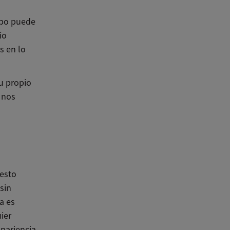
rpo puede
io
s en lo
su propio
 nos
 esto
sin
a es
ier
pariencia