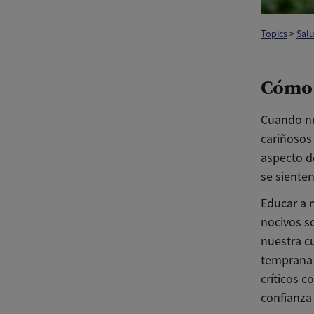
Topics
>
Salu
Cómo 
Cuando nu
cariñosos 
aspecto d
se siente
Educar a 
nocivos so
nuestra cu
temprana 
críticos 
confianza