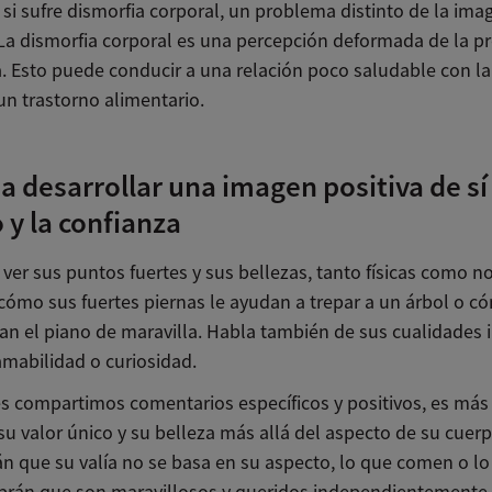
r si sufre dismorfia corporal, un problema distinto de la ima
 La dismorfia corporal es una percepción deformada de la p
a. Esto puede conducir a una relación poco saludable con l
un trastorno alimentario.
a desarrollar una imagen positiva de sí
y la confianza
ver sus puntos fuertes y sus bellezas, tanto físicas como no 
ómo sus fuertes piernas le ayudan a trepar a un árbol o c
an el piano de maravilla. Habla también de sus cualidades i
mabilidad o curiosidad.
s compartimos comentarios específicos y positivos, es más
u valor único y su belleza más allá del aspecto de su cuerp
n que su valía no se basa en su aspecto, lo que comen o lo
brán que son maravillosos y queridos independientemente