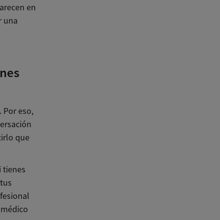
arecen en
r una
ones
 Por eso,
ersación
irlo que
 tienes
tus
fesional
n médico