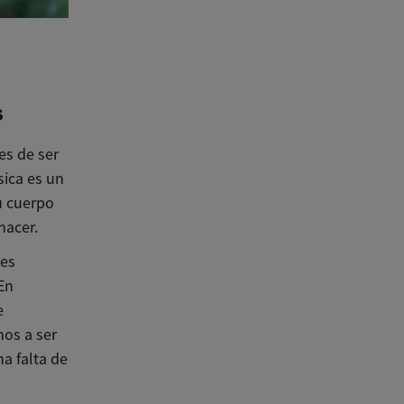
s
es de ser
sica es un
u cuerpo
hacer.
jes
 En
e
os a ser
a falta de