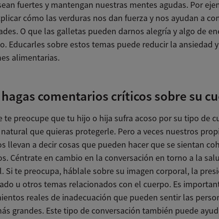
sean fuertes y mantengan nuestras mentes agudas. Por eje
plicar cómo las verduras nos dan fuerza y nos ayudan a com
des. O que las galletas pueden darnos alegría y algo de en
o. Educarles sobre estos temas puede reducir la ansiedad y 
nes alimentarias.
hagas comentarios críticos sobre su c
te preocupe que tu hijo o hija sufra acoso por su tipo de c
 natural que quieras protegerle. Pero a veces nuestros prop
s llevan a decir cosas que pueden hacer que se sientan coh
os. Céntrate en cambio en la conversación en torno a la sal
. Si te preocupa, háblale sobre su imagen corporal, la pres
gado u otros temas relacionados con el cuerpo. Es important
mientos reales de inadecuación que pueden sentir las perso
ás grandes. Este tipo de conversación también puede ayud