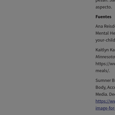
aspecto.
Fuentes
Ana Reisdo
Mental He
your-chil
Kaitlyn Ka
Minnesota
https://w
meals/.
Sumner Br
Body, Acco
Media. De
https://w
image-for