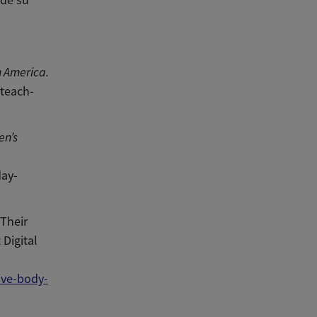
 America.
-teach-
en’s
day-
Their
Digital
ive-body-