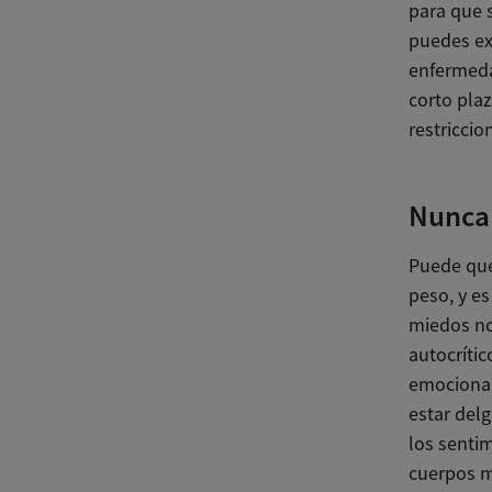
para que 
puedes ex
enfermeda
corto plaz
restriccio
Nunca 
Puede que 
peso, y es
miedos no
autocrític
emocional
estar del
los senti
cuerpos m