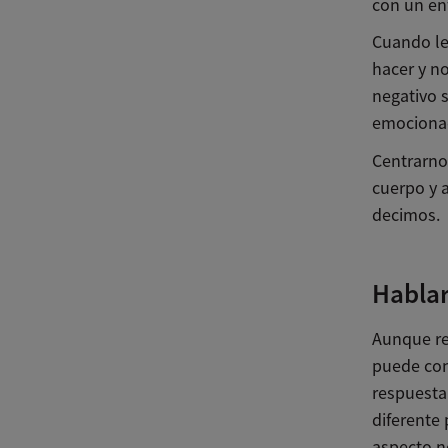
con un en
Cuando le
hacer y n
negativo s
emocionad
Centrarnos
cuerpo y 
decimos.
Hablar
Aunque re
puede conv
respuesta
diferente
aspecto n