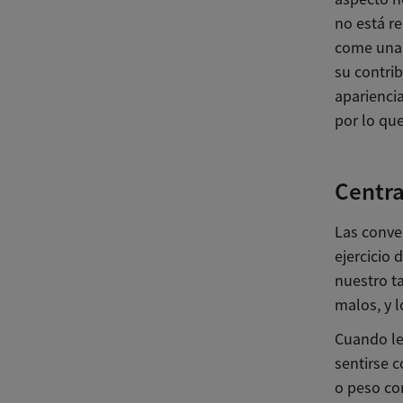
no está re
come una 
su contri
aparienci
por lo que
Centra
Las conv
ejercicio 
nuestro t
malos, y 
Cuando le
sentirse 
o peso co