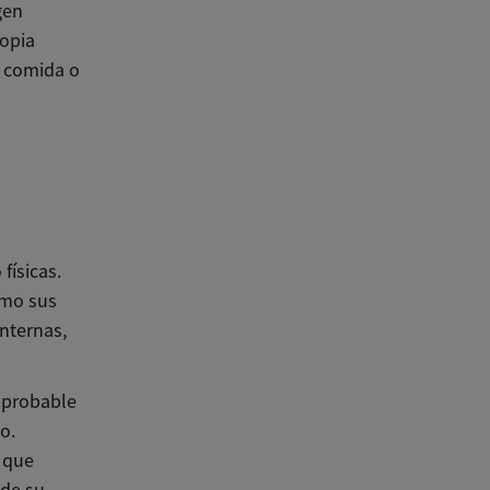
gen
ropia
a comida o
físicas.
ómo sus
nternas,
 probable
o.
 que
 de su