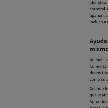
identifica
corporal.
aparienci
incluso a 
Ayuda 
mismo 
Anímale a 
Comenta c
dedos toc
como su a
Cuando le
que vean s
Aprenderá
pesan. Sa