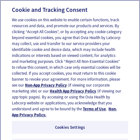
Doula
Partería
Cookie and Tracking Consent
We use cookies on this website to enable certain functions, track
resources and data, and promote our products and services. By
Email
Text
clicking “Accept All Cookies”, or by accepting any cookie category
beyond essential cookies, you agree that Ovia Health by Labcorp
may collect, use and transfer to our service providers your
identifiable cookie and device data, which may include health
OUR APPS
indications or interests based on viewed content, for analytics
and marketing purposes. Click “Reject All Non-Essential Cookies”
to refuse this consent, in which case only essential cookies will be
collected. If you accept cookies, you must return to this cookie
banner to revoke your agreement. For more information, please
see our
Non-App Privacy Policy
(if viewing our corporate
FOLLOW US
marketing site) or our
Health App Privacy Policy
(if viewing our
app topic pages). By accessing or using the Ovia Health by
Labcorp website or applications, you acknowledge that you
understand and agree to be bound by the
Terms of Use
.
Non-
App Privacy Policy.
Cookies Settings
Email Us
Terms of Use
Privacy Policy