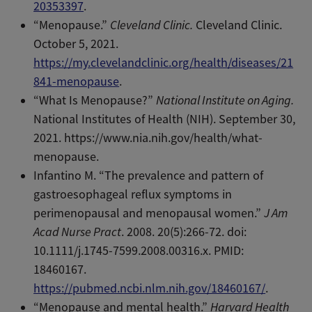
20353397
.
“Menopause.”
Cleveland Clinic.
Cleveland Clinic.
October 5, 2021.
https://my.clevelandclinic.org/health/diseases/21
841-menopause
.
“What Is Menopause?”
National Institute on Aging.
National Institutes of Health (NIH). September 30,
2021. https://www.nia.nih.gov/health/what-
menopause.
Infantino M. “The prevalence and pattern of
gastroesophageal reflux symptoms in
perimenopausal and menopausal women.”
J Am
Acad Nurse Pract
. 2008. 20(5):266-72. doi:
10.1111/j.1745-7599.2008.00316.x. PMID:
18460167.
https://pubmed.ncbi.nlm.nih.gov/18460167/
.
“Menopause and mental health.”
Harvard Health