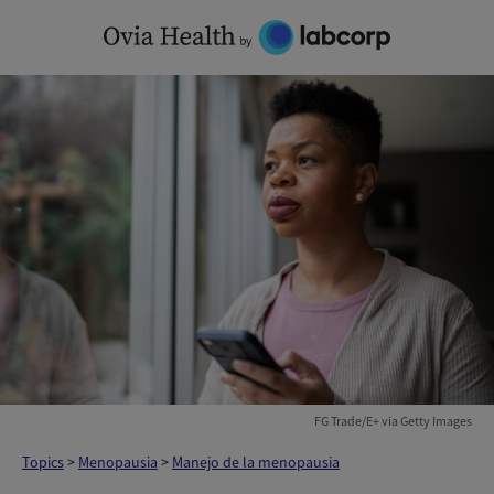
Skip
to
content
FG Trade/E+ via Getty Images
Topics
>
Menopausia
>
Manejo de la menopausia