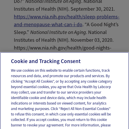
Do?”
National Institute on Aging
. National
Institutes of Health (NIH). September 30, 2021.
https://www.nia.nih.gov/health/sleep-problems-
and-menopause-what-can-i-do
. “A Good Night’s
Sleep.”
National Institute on Aging.
National
Institutes of Health (NIH). November 03, 2020.
https://www.nia.nih.gov/health/good-nights-
sleep#insomnia.
Cookie and Tracking Consent
We use cookies on this website to enable certain functions, track
resources and data, and promote our products and services. By
Email
Text
clicking “Accept All Cookies”, or by accepting any cookie category
beyond essential cookies, you agree that Ovia Health by Labcorp
may collect, use and transfer to our service providers your
identifiable cookie and device data, which may include health
OUR APPS
indications or interests based on viewed content, for analytics
and marketing purposes. Click “Reject All Non-Essential Cookies”
to refuse this consent, in which case only essential cookies will be
collected. If you accept cookies, you must return to this cookie
banner to revoke your agreement. For more information, please