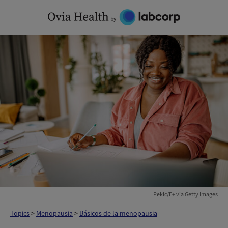
Skip
to
content
Pekic/E+ via Getty Images
Topics
>
Menopausia
>
Básicos de la menopausia