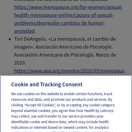
https://www.menopause.org/for-women/sexual-
health-menopause-online/causes-of-sexual-
problems/depresión-cambios de humor-
ansiedad
.
Tori DeAngelis. «La menopausia, el cambio de
imagen».
Asociación Americana de Psicología
.
Asociación Americana de Psicología. Marzo de
2010.
https://www.apa.org/monitor/2010/03/menopaus
e
.
Cookie and Tracking Consent
We use cookies on this website to enable certain functions, track
resources and data, and promote our products and services. By
Email
Text
clicking “Accept All Cookies”, or by accepting any cookie category
beyond essential cookies, you agree that Ovia Health by Labcorp
may collect, use and transfer to our service providers your
identifiable cookie and device data, which may include health
OUR APPS
indications or interests based on viewed content, for analytics