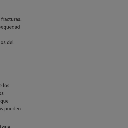
fracturas.
a sequedad
nos del
e los
os
nque
mas pueden
í que