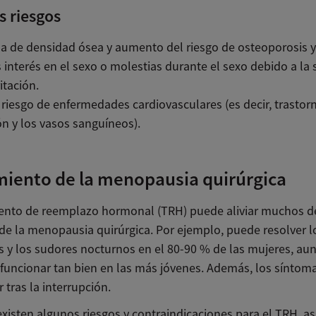
s riesgos
a de densidad ósea y aumento del riesgo de osteoporosis y 
interés en el sexo o molestias durante el sexo debido a l
ritación.
riesgo de enfermedades cardiovasculares (es decir, trastor
n y los vasos sanguíneos).
iento de la menopausia quirúrgica
iento de reemplazo hormonal (TRH) puede aliviar muchos d
de la menopausia quirúrgica. Por ejemplo, puede resolver l
 y los sudores nocturnos en el 80-90 % de las mujeres, au
funcionar tan bien en las más jóvenes. Además, los sínto
 tras la interrupción.
xisten algunos riesgos y contraindicaciones para el TRH, as