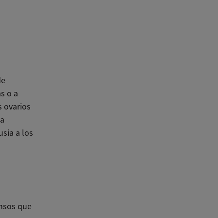
de
s o a
 ovarios
ia
sia a los
ensos que