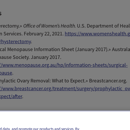
s
erectomy.»
Office of Women’s Health.
U.S. Department of Heal
Services. February 22, 2021.
https://www.womenshealth.g
s/hysterectomy
.
cal Menopause Information Sheet (January 2017).» Austral
ause Society. January 2017.
://www.menopause.org.au/hp/information-sheets/surgical-
pause
.
ylactic Ovary Removal: What to Expect.» Breastcancer.org.
://www.breastcancer.org/treatment/surgery/prophylactic_o
pect/after
.
il
Text
and data, and promote our products and services. By