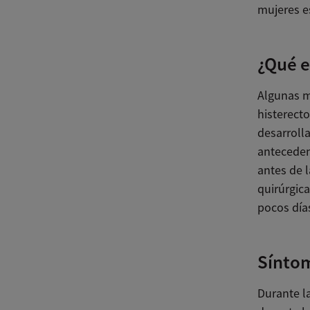
mujeres e
¿Qué e
Algunas m
histerect
desarroll
anteceden
antes de 
quirúrgic
pocos día
Síntom
Durante l