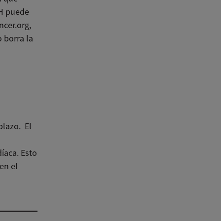
RH puede
cer.org,
o borra la
plazo. El
díaca. Esto
en el