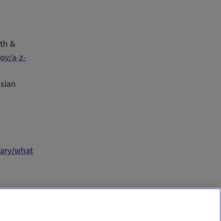
th &
ov/a-z-
asian
vary/what