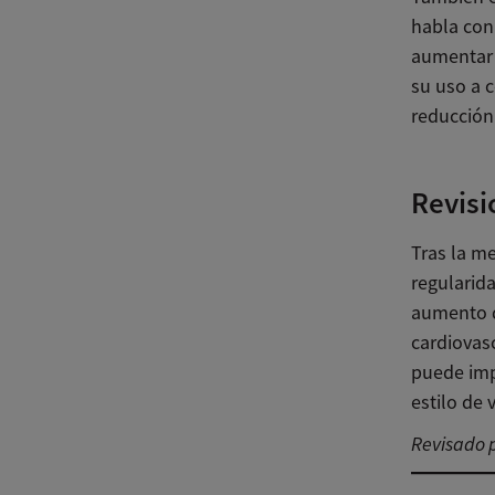
habla con
aumentar 
su uso a c
reducción
Revisi
Tras la m
regularid
aumento d
cardiovasc
puede imp
estilo de
Revisado p