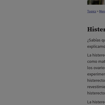
Topics
>
Men
Histe
¿Sabías q
explicam
La hister
como matr
los ovario
experimen
histerect
revestimie
histerecto
La hister