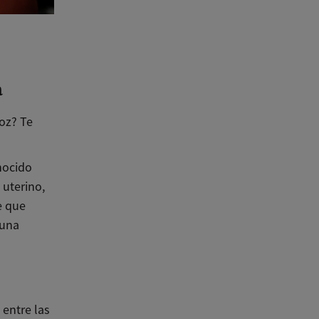
a
oz? Te
nocido
 uterino,
e que
 una
 entre las