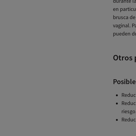
durante l
en particu
brusca de
vaginal. 
pueden d
Otros 
Posible
Reducc
Reducc
riesgo
Reducc