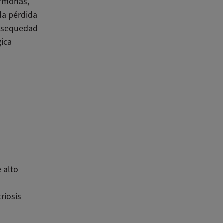
ormonas,
la pérdida
y sequedad
gica
 alto
riosis