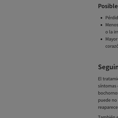
Posible
Pérdid
Menos 
o la ir
Mayor 
corazó
Seguim
El tratam
síntomas 
bochornos
puede no 
reaparecer
También e