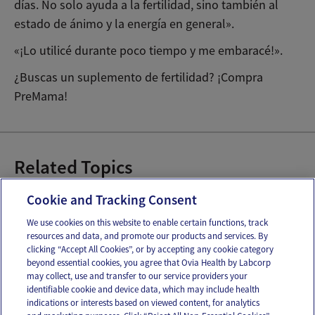
días. No solo ayuda a la fertilidad, sino también al
estado de ánimo y la energía en general».
«¡Lo utilicé durante poco tiempo y me embaracé!».
¿Buscas un suplemento de fertilidad? ¡Compra
PreMama!
Related Topics
2021 Ovia Family Awards
Cookie and Tracking Consent
We use cookies on this website to enable certain functions, track
resources and data, and promote our products and services. By
Email
Text
clicking “Accept All Cookies”, or by accepting any cookie category
beyond essential cookies, you agree that Ovia Health by Labcorp
may collect, use and transfer to our service providers your
identifiable cookie and device data, which may include health
OUR APPS
indications or interests based on viewed content, for analytics