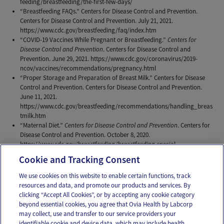
feeding/breastfeeding/the-first-few-days/
“Breastfeeding FAQs.” Centers for Disease Control and Prevention.
Centers for Disease Control and Prevention. July 21, 2021.
https://www.cdc.gov/breastfeeding/faq/index.htm
“COVID-19 Vaccines While Pregnant or Breastfeeding.”
Centers for
Disease Control and Prevention
. Centers for Disease Control and
Prevention. June 29, 2021. https://www.cdc.gov/coronavirus/2019-
ncov/vaccines/recommendations/pregnancy.html
“Proper Storage and Preparation of Breast Milk.” Centers for Disease
Control and Prevention. Centers for Disease Control and Prevention.
June 11, 2021.
https://www.cdc.gov/breastfeeding/recommendations/handling_breas
tmilk.htm
“Maternal Diet.”
Centers for Disease Control and Prevention
. Centers for
Disease Control and Prevention. October 8, 2020.
https://www.cdc.gov/breastfeeding/breastfeeding-special-
circumstances/diet-and-micronutrients/maternal-diet.html
Cookie and Tracking Consent
We use cookies on this website to enable certain functions, track
resources and data, and promote our products and services. By
Email
Text
clicking “Accept All Cookies”, or by accepting any cookie category
beyond essential cookies, you agree that Ovia Health by Labcorp
may collect, use and transfer to our service providers your
identifiable cookie and device data, which may include health