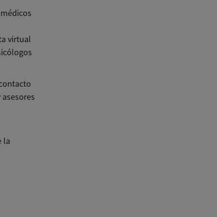
a médicos
a virtual
sicólogos
 contacto
y asesores
 la