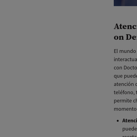
Atenc
on D
El mundo 
interactu
con Docto
que puede
atención 
teléfono,
permite c
momento y
Atenc
puede 