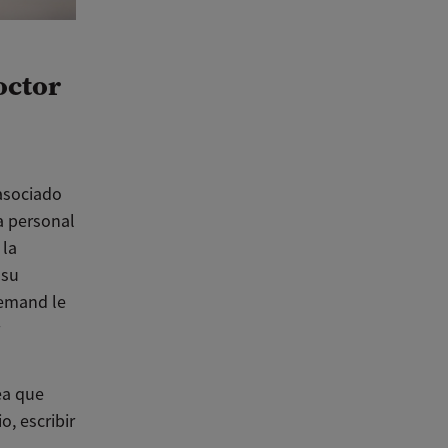
octor
asociado
a personal
 la
 su
Demand le
ea que
, escribir