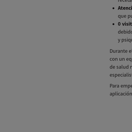
receta
Atenc
que pu
0 visi
debido
y psiq
Durante e
con un eq
de salud n
especialis
Para empe
aplicación