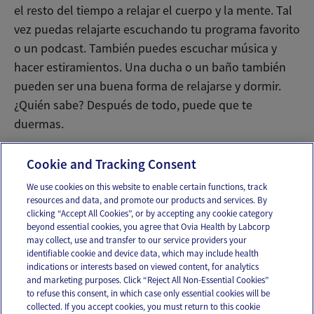
el resto del tiempo a relajar el cuerpo y la mente. Tal
vez puedas relajarte escuchando tu programa favorito
o un podcast. También puedes escuchar música y
hacer estiramientos. Una ducha o un baño también
pueden ser una buena forma de relajarse y dormir.
¿Quién sabe? Después de todo, puede que te
duermas.
Revisado por el Equipo Clínico de Ovia Health
Cookie and Tracking Consent
We use cookies on this website to enable certain functions, track
resources and data, and promote our products and services. By
Email
Text
clicking “Accept All Cookies”, or by accepting any cookie category
beyond essential cookies, you agree that Ovia Health by Labcorp
may collect, use and transfer to our service providers your
identifiable cookie and device data, which may include health
OUR APPS
indications or interests based on viewed content, for analytics
and marketing purposes. Click “Reject All Non-Essential Cookies”
to refuse this consent, in which case only essential cookies will be
collected. If you accept cookies, you must return to this cookie