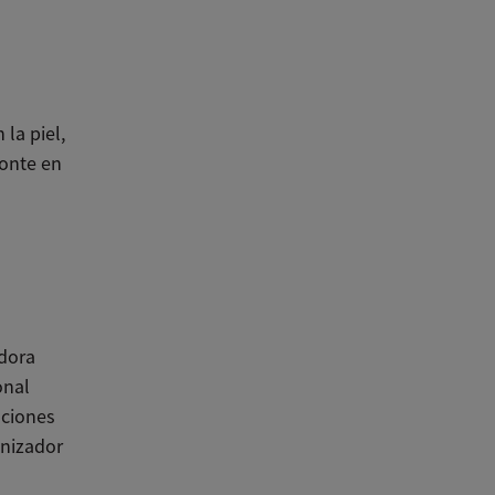
la piel,
Ponte en
s
adora
onal
uciones
inizador