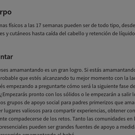
erpo
mas físicos a las 17 semanas pueden ser de todo tipo, desd
s y cutáneos hasta caída del cabello y retención de líquido
ntar
ses amamantando es un gran logro. Si estás amamantando
probable que estés alcanzando tu mejor momento con la lac
stés empezando a preguntarte cómo será la siguiente fase de
 ¿Empezarás pronto con los sólidos o le empezarán a salir l
Los grupos de apoyo social para padres primerizos que a
r lugares valiosos para compartir experiencias, obtener con
te compadecerse de los retos. Tanto las comunidades en 
presenciales pueden ser grandes fuentes de apoyo a medid
 recorrido amamantando al bebé.