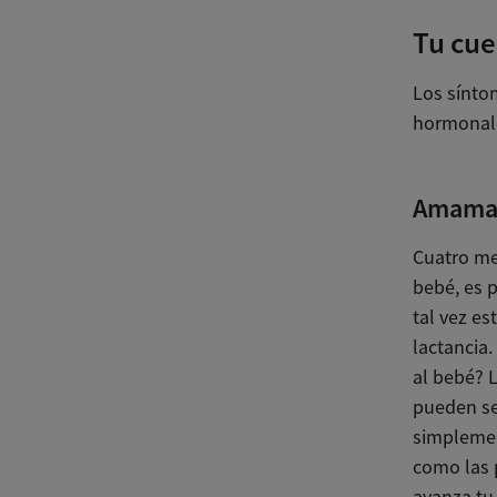
Tu cu
Los sínto
hormonale
Amama
Cuatro me
bebé, es 
tal vez e
lactancia.
al bebé? 
pueden se
simplemen
como las 
avanza tu