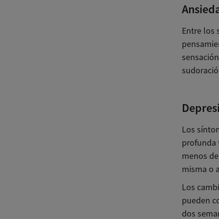
Ansied
Entre los
pensamien
sensación
sudoració
Depres
Los sínto
profunda 
menos de 
misma o a
Los cambi
pueden co
dos seman