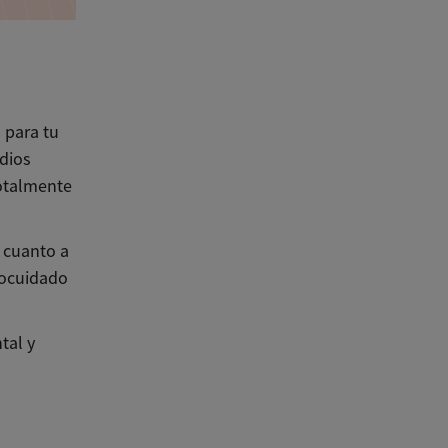
 para tu
udios
otalmente
 cuanto a
tocuidado
tal y