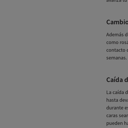
Cambios
Además de
como rosác
contacto 
semanas.
Caída d
La caída 
hasta dev
durante e
caras sea
pueden ha