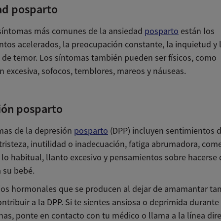
ad posparto
 síntomas más comunes de la ansiedad
posparto
están los
tos acelerados, la preocupación constante, la inquietud y 
 de temor. Los síntomas también pueden ser físicos, como
n excesiva, sofocos, temblores, mareos y náuseas.
ión posparto
mas de la depresión
posparto
(DPP) incluyen sentimientos 
tristeza, inutilidad o inadecuación, fatiga abrumadora, com
lo habitual, llanto excesivo y pensamientos sobre hacerse 
 su bebé.
os hormonales que se producen al dejar de amamantar ta
ntribuir a la DPP. Si te sientes ansiosa o deprimida durant
as, ponte en contacto con tu médico o llama a la línea dir