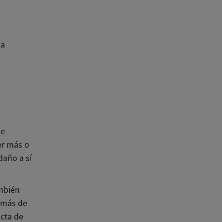
la
de
er más o
daño a sí
mbién
e más de
ecta de