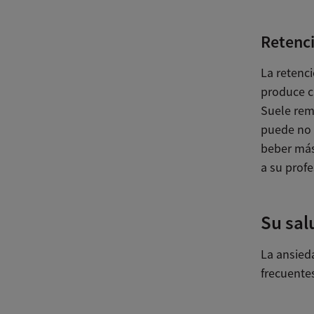
Retenci
La retenc
produce cu
Suele remi
puede no 
beber más
a su profe
Su sal
La ansied
frecuente