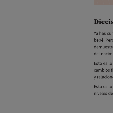
Dieci
Ya has cu
bebé. Pero
demuestra
del nacimi
Esto es l
cambios f
y relacion
Esto es l
niveles d