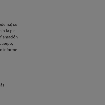
 edema) se
o la piel.
inflamación
cuerpo,
o informe
más