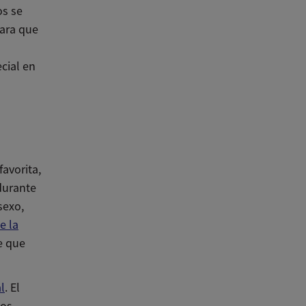
os se
para que
cial en
favorita,
durante
sexo,
e la
e que
l
. El