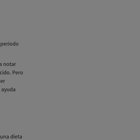
 periodo
a notar
cido. Pero
cer
e ayuda
 una dieta