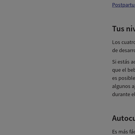
Postpartu
Tus ni
Los cuatr
de desarr
Si estás 
que el beb
es posibl
algunos aj
durante el
Autoc
Es más fác