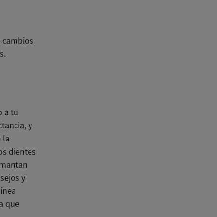
e cambios
s.
 a tu
tancia, y
 la
os dientes
mamantan
sejos y
línea
a que