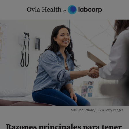
Skip
to
content
SDI Productions/E+ via Getty Images
Razones principales para tener