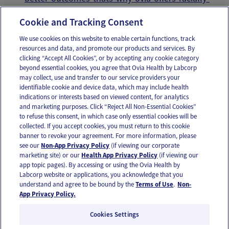
concordant-care/
Cookie and Tracking Consent
We use cookies on this website to enable certain functions, track
resources and data, and promote our products and services. By
Email
Text
clicking “Accept All Cookies”, or by accepting any cookie category
beyond essential cookies, you agree that Ovia Health by Labcorp
may collect, use and transfer to our service providers your
identifiable cookie and device data, which may include health
OUR APPS
indications or interests based on viewed content, for analytics
and marketing purposes. Click “Reject All Non-Essential Cookies”
to refuse this consent, in which case only essential cookies will be
collected. If you accept cookies, you must return to this cookie
banner to revoke your agreement. For more information, please
see our
Non-App Privacy Policy
(if viewing our corporate
FOLLOW US
marketing site) or our
Health App Privacy Policy
(if viewing our
app topic pages). By accessing or using the Ovia Health by
Labcorp website or applications, you acknowledge that you
understand and agree to be bound by the
Terms of Use
.
Non-
App Privacy Policy.
Cookies Settings
Email Us
Terms of Use
Privacy Policy