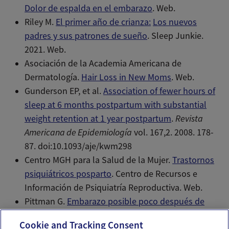
Dolor de espalda en el embarazo
. Web.
Riley M.
El primer año de crianza:
Los nuevos
padres y sus patrones de sueño
. Sleep Junkie.
2021. Web.
Asociación de la Academia Americana de
Dermatología.
Hair Loss in New Moms
. Web.
Gunderson EP, et al.
Association of fewer hours of
sleep at 6 months postpartum with substantial
weight retention at 1 year postpartum
.
Revista
Americana de Epidemiología
vol. 167,2. 2008. 178-
87. doi:10.1093/aje/kwm298
Centro MGH para la Salud de la Mujer.
Trastornos
psiquiátricos posparto
. Centro de Recursos e
Información de Psiquiatría Reproductiva. Web.
Pittman G.
Embarazo posible poco después de
dar a luz
. Reuters Health. 2011. Web.
Cookie and Tracking Consent