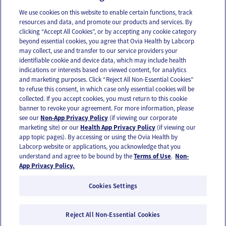
We use cookies on this website to enable certain functions, track
resources and data, and promote our products and services. By
Email
Text
clicking “Accept All Cookies”, or by accepting any cookie category
beyond essential cookies, you agree that Ovia Health by Labcorp
may collect, use and transfer to our service providers your
identifiable cookie and device data, which may include health
OUR APPS
indications or interests based on viewed content, for analytics
and marketing purposes. Click “Reject All Non-Essential Cookies”
to refuse this consent, in which case only essential cookies will be
collected. If you accept cookies, you must return to this cookie
banner to revoke your agreement. For more information, please
see our
Non-App Privacy Policy
(if viewing our corporate
FOLLOW US
marketing site) or our
Health App Privacy Policy
(if viewing our
app topic pages). By accessing or using the Ovia Health by
Labcorp website or applications, you acknowledge that you
understand and agree to be bound by the
Terms of Use
.
Non-
App Privacy Policy.
Cookies Settings
Email Us
Terms of Use
Privacy Policy
© 2026 Ovia Health by Labcorp
Reject All Non-Essential Cookies