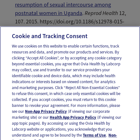
resumption of sexual intercourse among
postnatal women in Uganda
.
Reprod Health
12,
107. 2015. https://doi.org/10.1186/s12978-015-
0089-5
Cookie and Tracking Consent
We use cookies on this website to enable certain functions, track
resources and data, and promote our products and services. By
Email
Text
clicking “Accept All Cookies”, or by accepting any cookie category
beyond essential cookies, you agree that Ovia Health by Labcorp
may collect, use and transfer to our service providers your
identifiable cookie and device data, which may include health
OUR APPS
indications or interests based on viewed content, for analytics
and marketing purposes. Click “Reject All Non-Essential Cookies”
to refuse this consent, in which case only essential cookies will be
collected. If you accept cookies, you must return to this cookie
banner to revoke your agreement. For more information, please
see our
Non-App Privacy Policy
(if viewing our corporate
FOLLOW US
marketing site) or our
Health App Privacy Policy
(if viewing our
app topic pages). By accessing or using the Ovia Health by
Labcorp website or applications, you acknowledge that you
understand and agree to be bound by the
Terms of Use
.
Non-