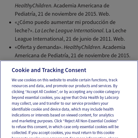
HealthyChildren
. Academia Americana de
Pediatría, 21 de noviembre de 2015. Web.
«¿Cómo puedo aumentar mi producción de
leche?».
La Leche League International
. La Leche
League International, 21 de junio de 2011. Web.
«Oferta y demanda».
HealthyChildren
. Academia
Americana de Pediatría, 21 de noviembre de 2015.
Web.
Cookie and Tracking Consent
We use cookies on this website to enable certain functions, track
resources and data, and promote our products and services. By
Email
Text
clicking “Accept All Cookies”, or by accepting any cookie category
beyond essential cookies, you agree that Ovia Health by Labcorp
may collect, use and transfer to our service providers your
identifiable cookie and device data, which may include health
OUR APPS
indications or interests based on viewed content, for analytics
and marketing purposes. Click “Reject All Non-Essential Cookies”
to refuse this consent, in which case only essential cookies will be
collected. If you accept cookies, you must return to this cookie