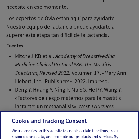
necesite en ese momento.
Los expertos de Ovia están aquí para ayudarte.
Nuestro equipo de lactancia puede ayudarte a
superar esta etapa tan difícil de la lactancia.
Fuentes
Mitchell KB et al.
Academy of Breastfeeding
Medicine Clinical Protocol #36: The Mastitis
Spectrum, Revised 2022.
Volumen 17. «Mary Ann
Liebert, Inc., Publishers». 2022. Impreso.
Deng Y, Huang Y, Ning P, Ma SG, He PY, Wang Y.
«Factores de riesgo maternos para la mastitis
lactante: un metaanálisis».
West J Nurs Res.
43(7):698-708. Web. Julio de 2021.
Cookie and Tracking Consent
We use cookies on this website to enable certain functions, track
resources and data, and promote our products and services. By
Email
Text