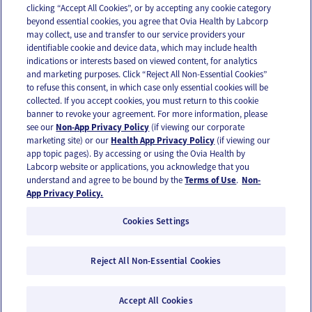
clicking “Accept All Cookies”, or by accepting any cookie category
beyond essential cookies, you agree that Ovia Health by Labcorp
may collect, use and transfer to our service providers your
identifiable cookie and device data, which may include health
OUR APPS
indications or interests based on viewed content, for analytics
and marketing purposes. Click “Reject All Non-Essential Cookies”
to refuse this consent, in which case only essential cookies will be
collected. If you accept cookies, you must return to this cookie
banner to revoke your agreement. For more information, please
see our
Non-App Privacy Policy
(if viewing our corporate
FOLLOW US
marketing site) or our
Health App Privacy Policy
(if viewing our
app topic pages). By accessing or using the Ovia Health by
Labcorp website or applications, you acknowledge that you
understand and agree to be bound by the
Terms of Use
.
Non-
App Privacy Policy.
Cookies Settings
Email Us
Terms of Use
Privacy Policy
© 2026 Ovia Health by Labcorp
Reject All Non-Essential Cookies
Ovia products and services are provided for informational purposes only and are not
intended as a substitute for medical care or medical advice. You should contact a
Accept All Cookies
healthcare provider if you need medical care or advice. Please see our Terms of Use and
Privacy Policy for more information.