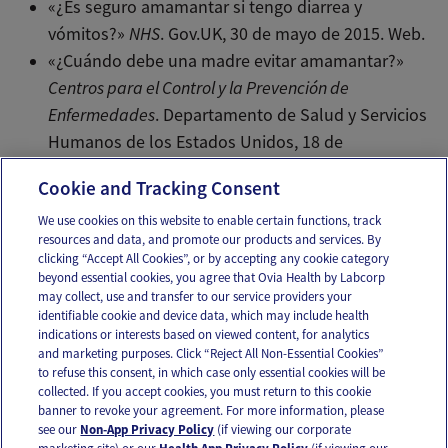
«¿Es seguro amamantar si tengo diarrea y
vómitos?»
NHS
. Gov.UK, 30 de mayo de 2015. Web.
«¿Cuándo debe una madre evitar amamantar?»
Centros para el Control y la Prevención de
Enfermedades
. Departamento de Salud y Servicios
Humanos de los Estados Unidos, 18 de
noviembre de 2015. Web.
Cookie and Tracking Consent
We use cookies on this website to enable certain functions, track
resources and data, and promote our products and services. By
Email
Text
clicking “Accept All Cookies”, or by accepting any cookie category
beyond essential cookies, you agree that Ovia Health by Labcorp
may collect, use and transfer to our service providers your
identifiable cookie and device data, which may include health
OUR APPS
indications or interests based on viewed content, for analytics
and marketing purposes. Click “Reject All Non-Essential Cookies”
to refuse this consent, in which case only essential cookies will be
collected. If you accept cookies, you must return to this cookie
banner to revoke your agreement. For more information, please
see our
Non-App Privacy Policy
(if viewing our corporate
FOLLOW US