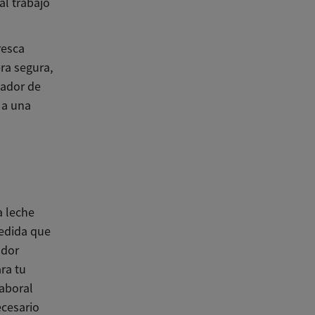
al trabajo
resca
era segura,
iador de
 a una
a leche
medida que
ador
ara tu
laboral
ecesario