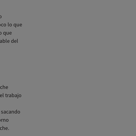
o
oco lo que
lo que
able del
eche
l trabajo
á sacando
orno
eche.