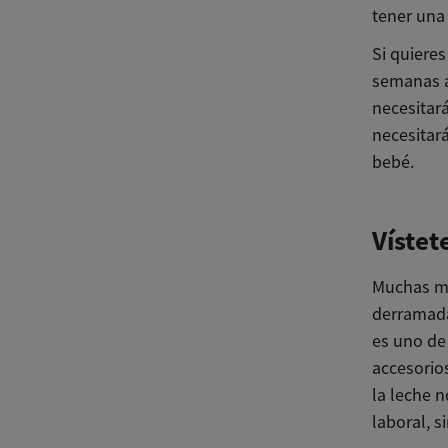
tener una
Si quieres
semanas a
necesitar
necesitar
bebé.
Vístet
Muchas ma
derramada
es uno de
accesorio
la leche 
laboral, s