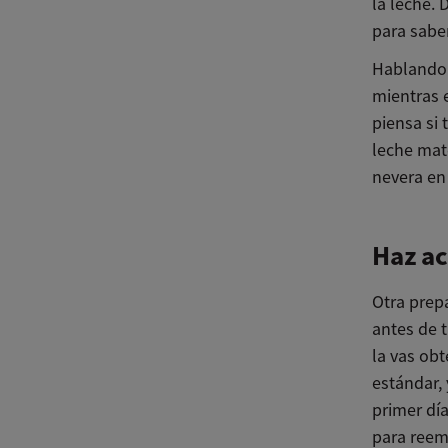
la leche.
para sabe
Hablando 
mientras e
piensa si 
leche mat
nevera en 
Haz a
Otra prep
antes de 
la vas ob
estándar, 
primer día
para reem