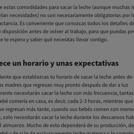
e estas comodidades para sacar la leche (aunque muchas 
rían necesidades) no son necesariamente obligatorias por l
lactancia. Es conveniente que conozcas todos los detalles d
u disposición antes de volver al trabajo, para que puedas pr
e te espera y saber qué necesitas llevar contigo.
ece un horario y unas expectativas
ente que establezcas tu horario de sacar la leche antes de 
Las madres que regresan muy pronto después de dar a luz
ente necesitarán sacar la leche con más frecuencia, tantas
bé comería en casa, es decir, cada 2-3 horas, mientras que
e regresan más tarde, cuando sus bebés comen con meno
, solo necesitarán sacar la leche durante los descansos hab
el almuerzo. Mucho de esto dependerá de su producción, d
ebé y de si le da exclusivamente leche materna o le compl