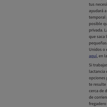
tus neces
ayudará a
temporal p
posible qu
privada. 
que saca 
pequeñas 
Unidos o 
aquí
, en 
Si trabaj
lactancia
opciones 
te resulte
cerca de d
de corrien
fregadero