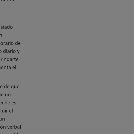
r
asiado
an
orario de
 diario y
brindarte
uenta el
.
te de que
ue no
leche es
uir el
 un
ión verbal