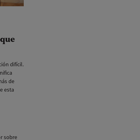
 que
ón difícil.
ifica
más de
e esta
r sobre