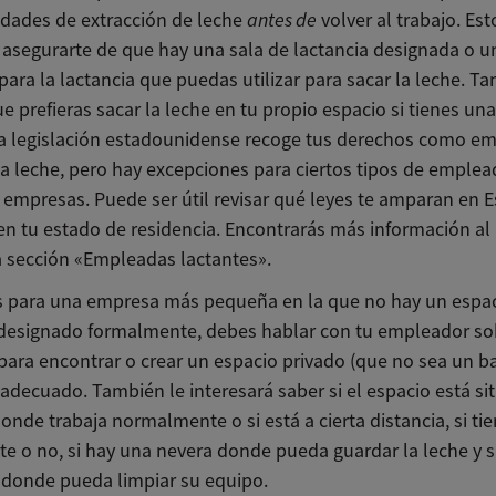
idades de extracción de leche
antes de
volver al trabajo. Est
 asegurarte de que hay una sala de lactancia designada o u
ara la lactancia que puedas utilizar para sacar la leche. T
e prefieras sacar la leche en tu propio espacio si tienes una
La legislación estadounidense recoge tus derechos como e
la leche, pero hay excepciones para ciertos tipos de emplea
empresas. Puede ser útil revisar qué leyes te amparan en 
en tu estado de residencia. Encontrarás más información al
la sección «Empleadas lactantes».
as para una empresa más pequeña en la que no hay un espac
 designado formalmente, debes hablar con tu empleador so
para encontrar o crear un espacio privado (que no sea un b
 adecuado. También le interesará saber si el espacio está s
onde trabaja normalmente o si está a cierta distancia, si t
te o no, si hay una nevera donde pueda guardar la leche y s
 donde pueda limpiar su equipo.