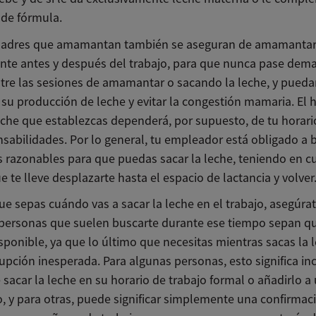
 de fórmula.
adres que amamantan también se aseguran de amamanta
nte antes y después del trabajo, para que nunca pase dem
tre las sesiones de amamantar o sacando la leche, y pued
su producción de leche y evitar la congestión mamaria. El h
eche que establezcas dependerá, por supuesto, de tu horario
nsabilidades. Por lo general, tu empleador está obligado a 
 razonables para que puedas sacar la leche, teniendo en c
 te lleve desplazarte hasta el espacio de lactancia y volver
ue sepas cuándo vas a sacar la leche en el trabajo, asegúra
 personas que suelen buscarte durante ese tiempo sepan q
sponible, ya que lo último que necesitas mientras sacas la 
upción inesperada. Para algunas personas, esto significa incl
sacar la leche en su horario de trabajo formal o añadirlo a
o, y para otras, puede significar simplemente una confirmac