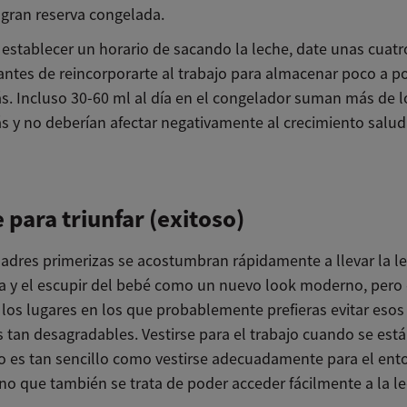
 gran reserva congelada.
 establecer un horario de sacando la leche, date unas cuatr
ntes de reincorporarte al trabajo para almacenar poco a p
ás. Incluso 30-60 ml al día en el congelador suman más de 
ás y no deberían afectar negativamente al crecimiento salud
e para triunfar (exitoso)
dres primerizas se acostumbran rápidamente a llevar la l
 y el escupir del bebé como un nuevo look moderno, pero e
 los lugares en los que probablemente prefieras evitar esos
s tan desagradables. Vestirse para el trabajo cuando se est
no es tan sencillo como vestirse adecuadamente para el ent
ino que también se trata de poder acceder fácilmente a la l