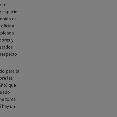
o te
n espacio
ambién es
 oficina
mpleada
dores y
Estados
 respecto
io para la
bre las
año) que
ituado
iene toma
i hay un