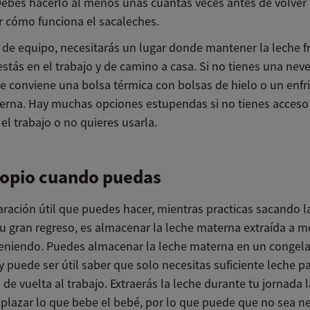
 Debes hacerlo al menos unas cuantas veces antes de volver 
r cómo funciona el sacaleches.
de equipo, necesitarás un lugar donde mantener la leche f
stás en el trabajo y de camino a casa. Si no tienes una nev
te conviene una bolsa térmica con bolsas de hielo o un enfr
erna. Hay muchas opciones estupendas si no tienes acceso
el trabajo o no quieres usarla.
copio cuando puedas
aración útil que puedes hacer, mientras practicas sacando l
tu gran regreso, es almacenar la leche materna extraída a 
teniendo. Puedes almacenar la leche materna en un congel
y puede ser útil saber que solo necesitas suficiente leche p
 de vuelta al trabajo. Extraerás la leche durante tu jornada 
plazar lo que bebe el bebé, por lo que puede que no sea n