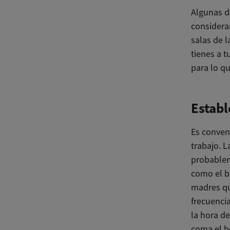
Algunas d
considera
salas de 
tienes a t
para lo qu
Establ
Es conveni
trabajo. 
probablem
como el be
madres qu
frecuencia
la hora d
coma el b