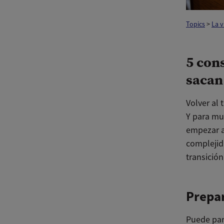
Topics
>
La 
5 con
sacan
Volver al 
Y para mu
empezar a
complejid
transició
Prepar
Puede par