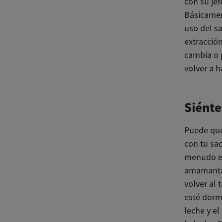
con su je
Básicamen
uso del sa
extracción
cambia o 
volver a h
Siénte
Puede que
con tu sac
menudo es 
amamantar
volver al
esté dormi
leche y e