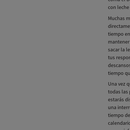
con leche
Muchas m
directame
tiempo en
mantener 
sacar la l
tus respo
descansos
tiempo que
Una vez q
todas las
estarás di
una interr
tiempo de 
calendari