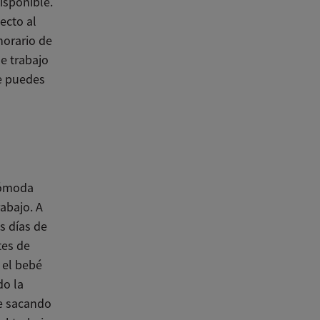
isponible.
ecto al
horario de
e trabajo
e puedes
cómoda
rabajo. A
s días de
tes de
 el bebé
do la
de sacando