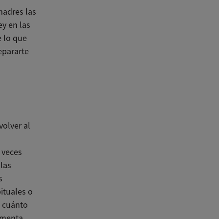
madres las
ey en las
e lo que
epararte
volver al
 veces
 las
s
ituales o
e cuánto
ementa