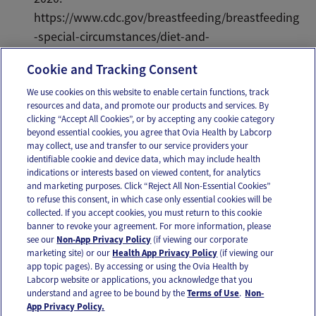
https://www.cdc.gov/breastfeeding/breastfeeding
-special-circumstances/diet-and-
micronutrients/maternal-diet.html.
Cookie and Tracking Consent
We use cookies on this website to enable certain functions, track
resources and data, and promote our products and services. By
Email
Text
clicking “Accept All Cookies”, or by accepting any cookie category
beyond essential cookies, you agree that Ovia Health by Labcorp
may collect, use and transfer to our service providers your
identifiable cookie and device data, which may include health
OUR APPS
indications or interests based on viewed content, for analytics
and marketing purposes. Click “Reject All Non-Essential Cookies”
to refuse this consent, in which case only essential cookies will be
collected. If you accept cookies, you must return to this cookie
banner to revoke your agreement. For more information, please
see our
Non-App Privacy Policy
(if viewing our corporate
FOLLOW US
marketing site) or our
Health App Privacy Policy
(if viewing our
app topic pages). By accessing or using the Ovia Health by
Labcorp website or applications, you acknowledge that you
understand and agree to be bound by the
Terms of Use
.
Non-
App Privacy Policy.