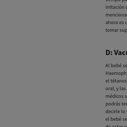
irritación
mencionar
ahora es 
tomar sup
D: Va
Al bebé se
Haemophilu
el tétanos
oral, y l
médicos su
podrás te
decirle l
el bebé s
de estas 