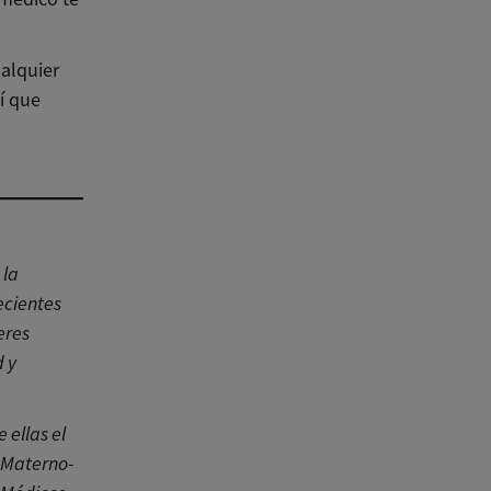
ualquier
í que
 la
ecientes
eres
 y
 ellas el
 Materno-