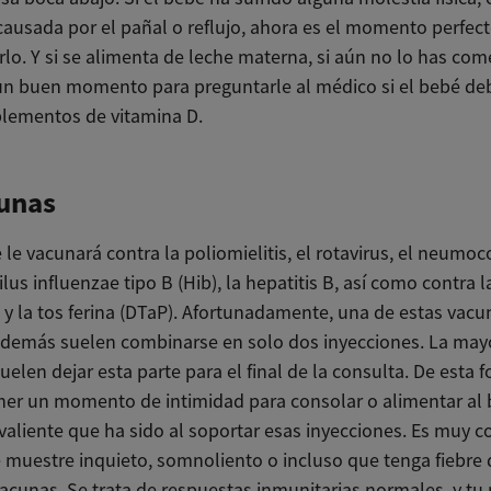
 causada por el pañal o reflujo, ahora es el momento perfec
lo. Y si se alimenta de leche materna, si aún no lo has co
un buen momento para preguntarle al médico si el bebé de
lementos de vitamina D.
cunas
 le vacunará contra la poliomielitis, el rotavirus, el neumoc
s influenzae tipo B (Hib), la hepatitis B, así como contra la 
 y la tos ferina (DTaP). Afortunadamente, una de estas vacu
as demás suelen combinarse en solo dos inyecciones. La mayo
elen dejar esta parte para el final de la consulta. De esta 
ner un momento de intimidad para consolar o alimentar al 
o valiente que ha sido al soportar esas inyecciones. Es muy
e muestre inquieto, somnoliento o incluso que tenga fiebre
vacunas. Se trata de respuestas inmunitarias normales, y tu