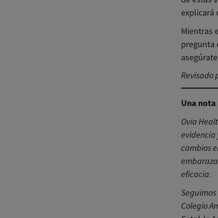
explicará
Mientras e
pregunta q
asegúrate 
Revisado p
Una nota 
Ovia Heal
evidencia 
cambios e
embarazad
eficacia.
Seguimos l
Colegio Am