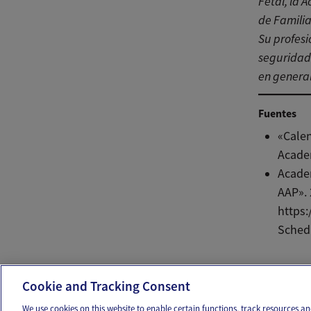
Fetal, la
de Familia
Su profesi
seguridad 
en general
Fuentes
«Calen
Academ
Academ
AAP».
https
Sched
Ema
Cookie and Tracking Consent
We use cookies on this website to enable certain functions, track resources 