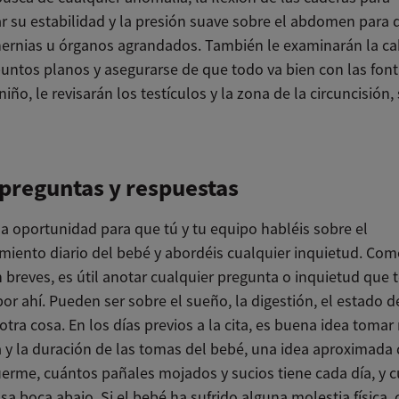
 su estabilidad y la presión suave sobre el abdomen para 
hernias u órganos agrandados. También le examinarán la c
puntos planos y asegurarse de que todo va bien con las font
niño, le revisarán los testículos y la zona de la circuncisión, 
 preguntas y respuestas
na oportunidad para que tú y tu equipo habléis sobre el
iento diario del bebé y abordéis cualquier inquietud. Com
n breves, es útil anotar cualquier pregunta o inquietud que 
r ahí. Pueden ser sobre el sueño, la digestión, el estado de
otra cosa. En los días previos a la cita, es buena idea tomar
a y la duración de las tomas del bebé, una idea aproximada
erme, cuántos pañales mojados y sucios tiene cada día, y 
a boca abajo. Si el bebé ha sufrido alguna molestia física