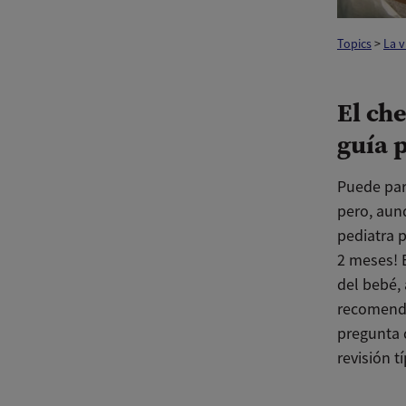
Topics
>
La 
El ch
guía 
Puede par
pero, aunq
pediatra p
2 meses! E
del bebé,
recomenda
pregunta 
revisión tí