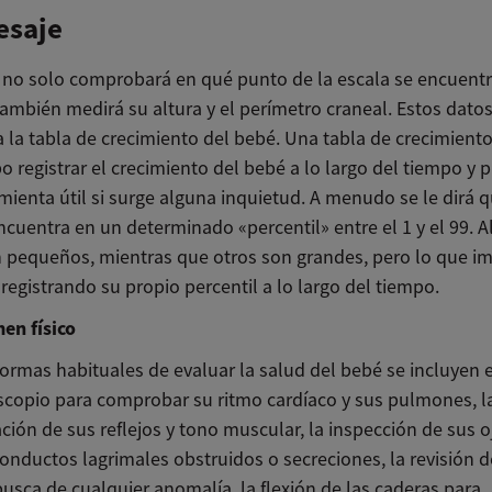
pesaje
 no solo comprobará en qué punto de la escala se encuentr
ambién medirá su altura y el perímetro craneal. Estos datos
a la tabla de crecimiento del bebé. Una tabla de crecimient
o registrar el crecimiento del bebé a lo largo del tiempo y 
ienta útil si surge alguna inquietud. A menudo se le dirá q
ncuentra en un determinado «percentil» entre el 1 y el 99. 
 pequeños, mientras que otros son grandes, pero lo que im
registrando su propio percentil a lo largo del tiempo.
men físico
formas habituales de evaluar la salud del bebé se incluyen 
scopio para comprobar su ritmo cardíaco y sus pulmones, l
ión de sus reflejos y tono muscular, la inspección de sus o
onductos lagrimales obstruidos o secreciones, la revisión d
usca de cualquier anomalía, la flexión de las caderas para