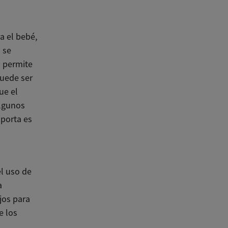
a el bebé,
 se
o permite
puede ser
ue el
Algunos
porta es
el uso de
a
jos para
e los