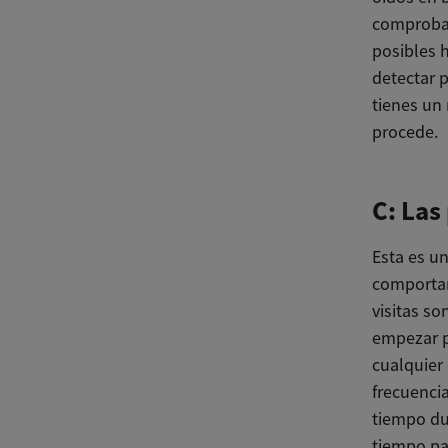
comprobar
posibles 
detectar 
tienes un 
procede.
C: Las
Esta es u
comportam
visitas so
empezar po
cualquier 
frecuenci
tiempo du
tiempo pas