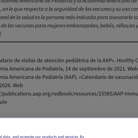
 Academia Americana de Pediatría y la Academia Americana de
, en lo que respecta a la seguridad de las vacunas y su uso co
onal de la salud es la persona más indicada para asesorarle s
de las vacunas para mujeres embarazadas, bebés, niños/as y 
.
dario de visitas de atención pediátrica de la AAP».
Healthy C
ia Americana de Pediatría, 14 de septiembre de 2021. Web
ia Americana de Pediatría (AAP). «Calendario de vacunació
 2026. Web
://publications.aap.org/redbook/resources/15585/AAP-Immu
ule
il
Text
and data, and promote our products and services. By