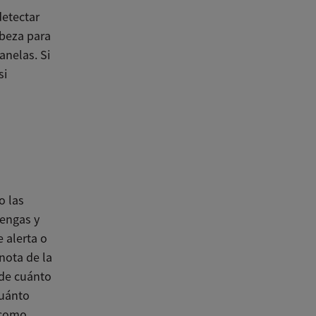
detectar
abeza para
anelas. Si
si
o las
tengas y
 alerta o
 nota de la
 de cuánto
cuánto
, como