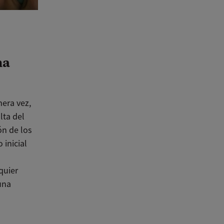
na
mera vez,
lta del
ón de los
 inicial
quier
una