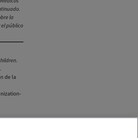
 Médicos
ntinuado.
obre la
el público
hildren
.
.
n de la
nization-