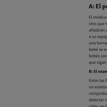
A: El 
El médico
sino que t
añadirán 
a su equip
una herram
bebé se e
bebés son
que sigan 
B: El exa
Entre las 
un esteto
comprobac
detectar c
oídos en b