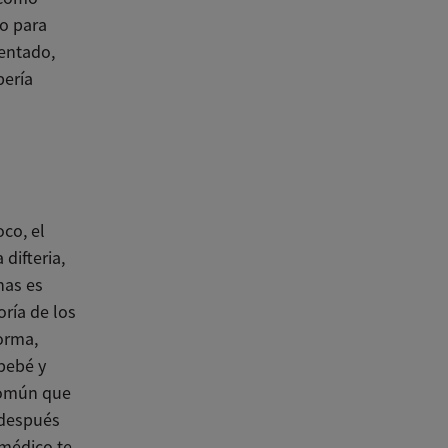
to para
mentado,
bería
oco, el
difteria,
nas es
ría de los
forma,
bebé y
 común que
 después
 médico te