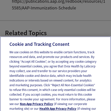
https://publications.aap.org/redbook/resources/1
5585/AAP-Immunization-Schedule
Related Topics
Inmunizaciones del bebé
Vacunas del bebé
Cookie and Tracking Consent
We use cookies on this website to enable certain functions, track
resources and data, and promote our products and services. By
Email
Text
clicking “Accept All Cookies”, or by accepting any cookie category
beyond essential cookies, you agree that Ovia Health by Labcorp
may collect, use and transfer to our service providers your
identifiable cookie and device data, which may include health
OUR APPS
indications or interests based on viewed content, for analytics
and marketing purposes. Click “Reject All Non-Essential Cookies”
to refuse this consent, in which case only essential cookies will be
collected. If you accept cookies, you must return to this cookie
banner to revoke your agreement. For more information, please
see our
Non-App Privacy Policy
(if viewing our corporate
FOLLOW US
marketing site) or our
Health App Privacy Policy
(if viewing our