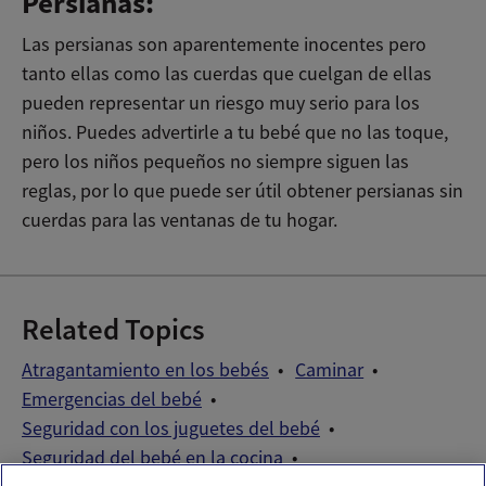
Persianas:
Las persianas son aparentemente inocentes pero
tanto ellas como las cuerdas que cuelgan de ellas
pueden representar un riesgo muy serio para los
niños. Puedes advertirle a tu bebé que no las toque,
pero los niños pequeños no siempre siguen las
reglas, por lo que puede ser útil obtener persianas sin
cuerdas para las ventanas de tu hogar.
Related Topics
Atragantamiento en los bebés
Caminar
Emergencias del bebé
Seguridad con los juguetes del bebé
Seguridad del bebé en la cocina