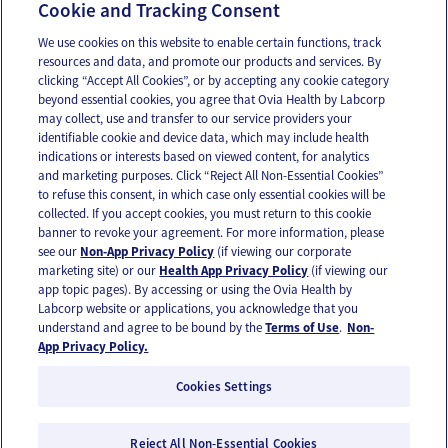
Seguridad en la habitación del bebé
Cookie and Tracking Consent
We use cookies on this website to enable certain functions, track
resources and data, and promote our products and services. By
Email
Text
clicking “Accept All Cookies”, or by accepting any cookie category
beyond essential cookies, you agree that Ovia Health by Labcorp
may collect, use and transfer to our service providers your
identifiable cookie and device data, which may include health
OUR APPS
indications or interests based on viewed content, for analytics
and marketing purposes. Click “Reject All Non-Essential Cookies”
to refuse this consent, in which case only essential cookies will be
collected. If you accept cookies, you must return to this cookie
banner to revoke your agreement. For more information, please
see our
Non-App Privacy Policy
(if viewing our corporate
FOLLOW US
marketing site) or our
Health App Privacy Policy
(if viewing our
app topic pages). By accessing or using the Ovia Health by
Labcorp website or applications, you acknowledge that you
understand and agree to be bound by the
Terms of Use
.
Non-
App Privacy Policy.
Cookies Settings
Email Us
Terms of Use
Privacy Policy
© 2026 Ovia Health by Labcorp
Reject All Non-Essential Cookies