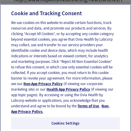
he-Risks-of-Infant-Ear-Piercing.
Cookie and Tracking Consent
We use cookies on this website to enable certain functions, track
resources and data, and promote our products and services. By
Email
Text
clicking “Accept All Cookies”, or by accepting any cookie category
beyond essential cookies, you agree that Ovia Health by Labcorp
may collect, use and transfer to our service providers your
identifiable cookie and device data, which may include health
OUR APPS
indications or interests based on viewed content, for analytics
and marketing purposes. Click “Reject All Non-Essential Cookies”
to refuse this consent, in which case only essential cookies will be
collected. If you accept cookies, you must return to this cookie
banner to revoke your agreement. For more information, please
see our
Non-App Privacy Policy
(if viewing our corporate
FOLLOW US
marketing site) or our
Health App Privacy Policy
(if viewing our
app topic pages). By accessing or using the Ovia Health by
Labcorp website or applications, you acknowledge that you
understand and agree to be bound by the
Terms of Use
.
Non-
App Privacy Policy.
Cookies Settings
Email Us
Terms of Use
Privacy Policy