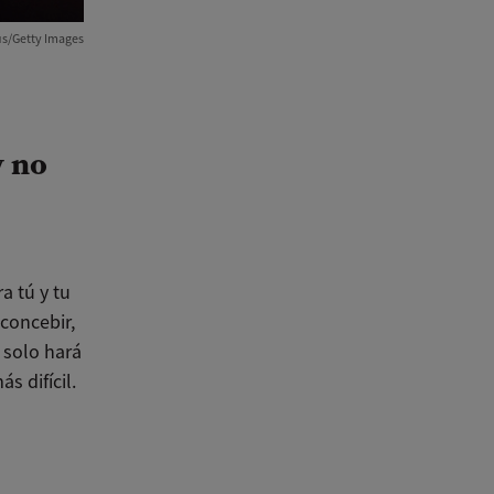
lus/Getty Images
y no
a tú y tu
concebir,
 solo hará
s difícil.