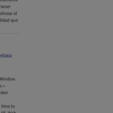
 tener
sfrutar el
alidad que
entana
e Window
s.»
ember
 time to
-95. Web.