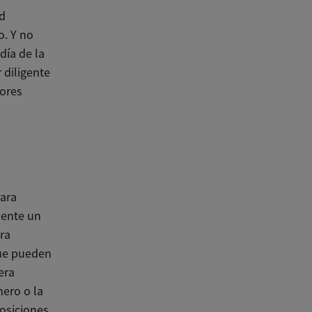
ad
o. Y no
 día de la
 diligente
jores
para
mente un
ra
que pueden
era
nero o la
osiciones