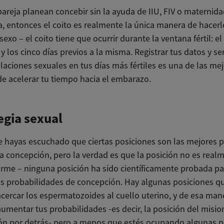
 pareja planean concebir sin la ayuda de IIU, FIV o maternid
, entonces el coito es realmente la única manera de hacerl
sexo – el coito tiene que ocurrir durante la ventana fértil: el
y los cinco días previos a la misma. Registrar tus datos y ser
elaciones sexuales en tus días más fértiles es una de las me
e acelerar tu tiempo hacia el embarazo.
egia sexual
 hayas escuchado que ciertas posiciones son las mejores 
la concepción, pero la verdad es que la posición no es real
orme – ninguna posición ha sido científicamente probada pa
as probabilidades de concepción. Hay algunas posiciones 
acercar los espermatozoides al cuello uterino, y de esa man
umentar tus probabilidades -es decir, la posición del misio
ón por detrás- pero a menos que estés ocupando algunas p