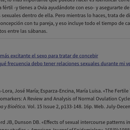
 fértil -y tienes a Ovia ayudándote con eso- y asegurarte de
 sexuales dentro de ella. Pero mientras lo haces, trata de di
 concepción con tu pareja, y eso incluye todo el tiempo de c
tos entre las sábanas.
más excitante el sexo para tratar de concebir
ué frecuencia debo tener relaciones sexuales durante mi v
-Lora, José María; Esparza-Encina, María Luisa. «The Fertil
omarkers: A Review and Analysis of Normal Ovulation Cycle
a y Bioética.
Vol. 15 Issue 2, p133-148. 16p. Web. July-Dec
rd JB, Dunson DB. «Effects of sexual intercourse patterns in
ancy studies.»
American Journal of Epidemiology.
165(9):1088