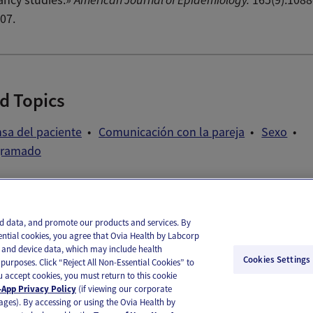
07.
d Topics
sa del paciente
Comunicación con la pareja
Sexo
gramado
il
Text
and data, and promote our products and services. By
ential cookies, you agree that Ovia Health by Labcorp
ie and device data, which may include health
Cookies Settings
purposes. Click “Reject All Non-Essential Cookies” to
you accept cookies, you must return to this cookie
App Privacy Policy
(if viewing our corporate
ages). By accessing or using the Ovia Health by