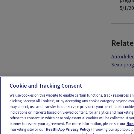
5/1/20
Relate
Autodefen
Sexo pro
Ema
Cookie and Tracking Consent
We use cookies on this website to enable certain functions, track resources 
clicking “Accept All Cookies”, or by accepting any cookie category beyond ess
may collect, use and transfer to our service providers your identifiable cook
OUR APPS
FOLLOW US
indications or interests based on viewed content, for analytics and marketing 
refuse this consent, in which case only essential cookies will be collected. If 
banner to revoke your agreement. For more information, please see our
Non-
marketing site) or our
Health App Privacy Policy
(if viewing our app topic p