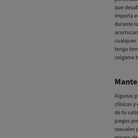
que desafí
importa e
durante l
acurrucar
cualquier
tenga tie
colgarse 
Mante
Algunas p
clínicas 
de tu sati
juegos pre
sexuales p
mismo de 