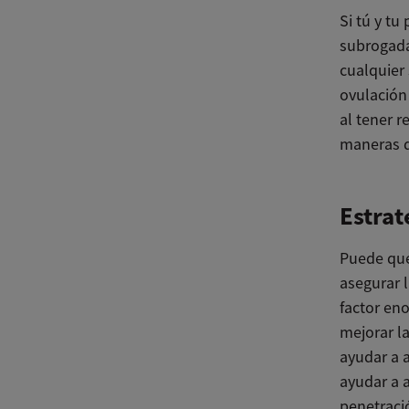
Si tú y tu
subrogada
cualquier 
ovulación 
al tener r
maneras d
Estrat
Puede que
asegurar 
factor en
mejorar l
ayudar a 
ayudar a a
penetraci