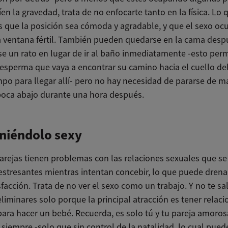
en la gravedad, trata de no enfocarte tanto en la física. Lo
s que la posición sea cómoda y agradable, y que el sexo ocu
a ventana fértil. También pueden quedarse en la cama desp
se un rato en lugar de ir al baño inmediatamente -esto perm
 esperma que vaya a encontrar su camino hacia el cuello de
mpo para llegar allí- pero no hay necesidad de pararse de 
boca abajo durante una hora después.
niéndolo sexy
arejas tienen problemas con las relaciones sexuales que se
y estresantes mientras intentan concebir, lo que puede dren
sfacción. Trata de no ver el sexo como un trabajo. Y no te sa
liminares solo porque la principal atracción es tener relac
ara hacer un bebé. Recuerda, es solo tú y tu pareja amorosa
siempre -solo que sin control de la natalidad, lo cual pued