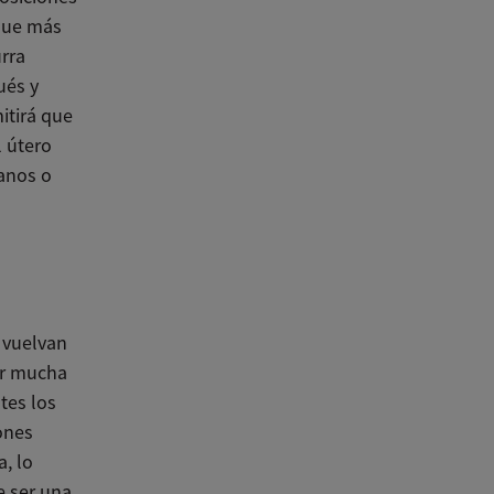
 que más
rra
ués y
itirá que
l útero
manos o
 vuelvan
ar mucha
ltes los
iones
, lo
e ser una