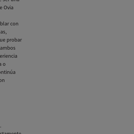
e Ovia
ablar con
as,
que probar
, ambos
eriencia
a o
ontinúa
on
.
rectamente