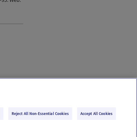
Reject All Non-Essential Cookies
Accept All Cookies
Email Us
Terms of Use
Privacy Policy
© 2026 Ovia Health by Labcorp