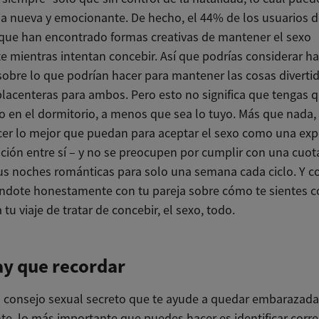
ia nueva y emocionante. De hecho, el 44% de los usuarios d
que han encontrado formas creativas de mantener el sexo
te mientras intentan concebir. Así que podrías considerar h
sobre lo que podrían hacer para mantener las cosas divertid
 placenteras para ambos. Pero esto no significa que tengas 
o en el dormitorio, a menos que sea lo tuyo. Más que nada
er lo mejor que puedan para aceptar el sexo como una exp
ación entre sí – y no se preocupen por cumplir con una cuot
us noches románticas para solo una semana cada ciclo. Y c
dote honestamente con tu pareja sobre cómo te sientes c
 tu viaje de tratar de concebir, el sexo, todo.
y que recordar
 consejo sexual secreto que te ayude a quedar embarazada
te, lo más importante que puedes hacer es identificar cor