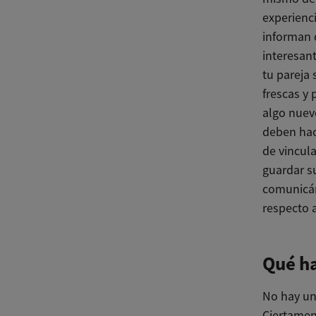
experienc
informan 
interesan
tu pareja 
frescas y
algo nuev
deben hac
de vincul
guardar s
comunicán
respecto a
Qué ha
No hay un
Ciertamen