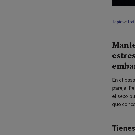
Topics
>
Trat
Mante
estre
emba
En el pasa
pareja. P
el sexo p
que conce
Tienes