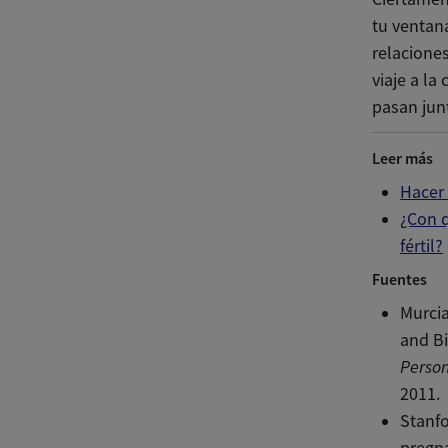
tu ventana
relaciones
viaje a la
pasan jun
Leer más
Hacer 
¿Con q
fértil?
Fuentes
Murcia
and Bi
Person
2011.
Stanfo
pregn