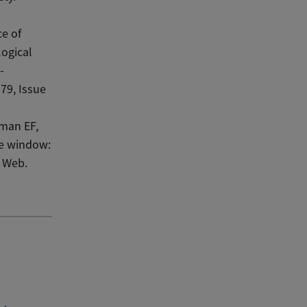
ce of
logical
-
79, Issue
rman EF,
le window:
. Web.