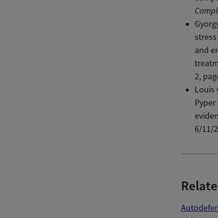
Comple
Gyorgy
stress
and e
treat
2, pag
Louis 
Pyper 
eviden
6/11/2
Relate
Autodefen