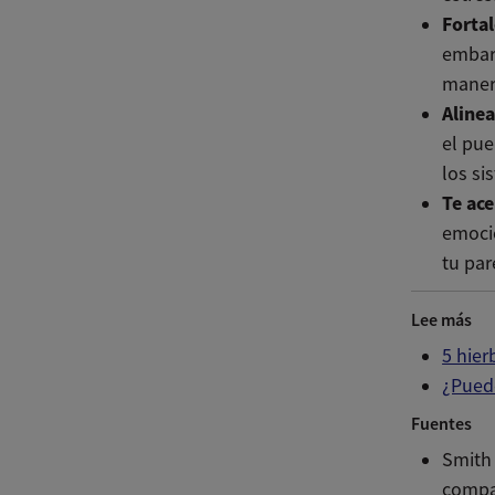
Fortal
embara
manera
Alinea
el pue
los si
Te ace
emocio
tu par
Lee más
5 hier
¿Puede
Fuentes
Smith 
compar