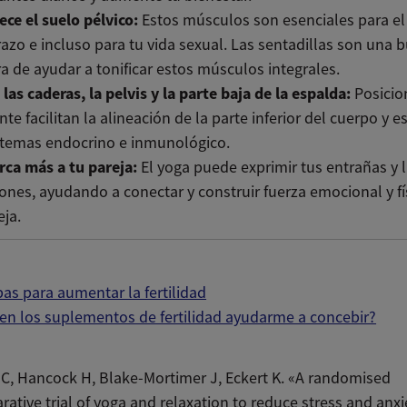
ece el suelo pélvico:
Estos músculos son esenciales para el
zo e incluso para tu vida sexual. Las sentadillas son una 
 de ayudar a tonificar estos músculos integrales.
 las caderas, la pelvis y la parte baja de la espalda:
Posicio
nte facilitan la alineación de la parte inferior del cuerpo y 
stemas endocrino e inmunológico.
rca más a tu pareja:
El yoga puede exprimir tus entrañas y l
nes, ayudando a conectar y construir fuerza emocional y fí
eja.
bas para aumentar la fertilidad
n los suplementos de fertilidad ayudarme a concebir?
C, Hancock H, Blake-Mortimer J, Eckert K. «A randomised
ative trial of yoga and relaxation to reduce stress and anxi