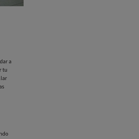
dar a
r tu
lar
as
ando