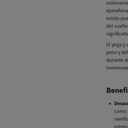
estresant
epinefrina
estrés pu
del sueño 
significat
El yoga y 
peso y del
durante el
hormonas 
Benefi
Desace
como H
medita
estres