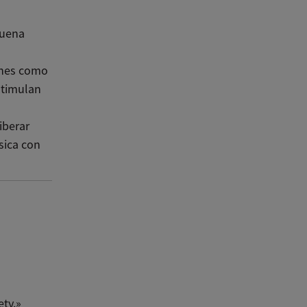
buena
nes como
estimulan
iberar
sica con
ety.»