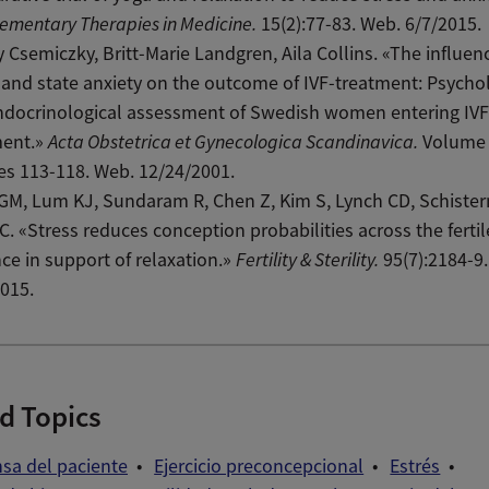
mentary Therapies in Medicine.
15(2):77-83. Web. 6/7/2015.
 Csemiczky, Britt-Marie Landgren, Aila Collins. «The influen
 and state anxiety on the outcome of IVF-treatment: Psycho
ndocrinological assessment of Swedish women entering IVF
ment.»
Acta Obstetrica et Gynecologica Scandinavica.
Volume 
es 113-118. Web. 12/24/2001.
GM, Lum KJ, Sundaram R, Chen Z, Kim S, Lynch CD, Schiste
C. «Stress reduces conception probabilities across the ferti
ce in support of relaxation.»
Fertility & Sterility.
95(7):2184-9
015.
d Topics
sa del paciente
Ejercicio preconcepcional
Estrés