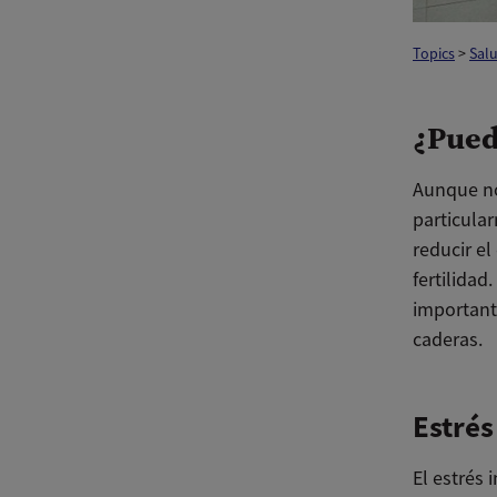
Topics
>
Sal
¿Pued
Aunque no
particula
reducir el
fertilidad
important
caderas.
Estrés
El estrés 