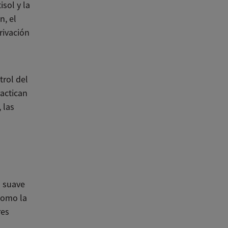
sol y la
n, el
rivación
trol del
ractican
 las
a suave
como la
res