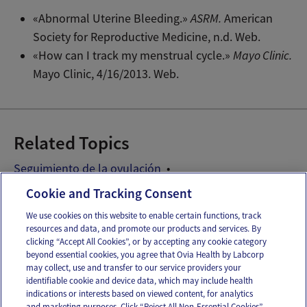
«Abnormal Uterine Bleeding.»
ASRM.
American
Society for Reproductive Medicine, n.d. Web.
«How can I track my menstrual cycle.»
Mayo Clinic.
Mayo Clinic, 4/16/2013. Web.
Related Topics
Seguimiento de la ovulación
Síntomas del periodo
Trastornos de la fertilidad
Cookie and Tracking Consent
We use cookies on this website to enable certain functions, track
resources and data, and promote our products and services. By
Email
Text
clicking “Accept All Cookies”, or by accepting any cookie category
beyond essential cookies, you agree that Ovia Health by Labcorp
may collect, use and transfer to our service providers your
identifiable cookie and device data, which may include health
OUR APPS
indications or interests based on viewed content, for analytics
and marketing purposes. Click “Reject All Non-Essential Cookies”