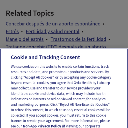
Related Topics
Concebir después de un aborto espontáneo
Estrés
Fertilidad y salud mental
Manejo del estrés
Trastornos de la fertilidad
Tratar de concebir (TTC) después de un aborto
espontáneo
Cookie and Tracking Consent
We use cookies on this website to enable certain functions, track
resources and data, and promote our products and services. By
Email
Text
clicking “Accept All Cookies”, or by accepting any cookie category
beyond essential cookies, you agree that Ovia Health by Labcorp
may collect, use and transfer to our service providers your
identifiable cookie and device data, which may include health
OUR APPS
indications or interests based on viewed content, for analytics
and marketing purposes. Click “Reject All Non-Essential Cookies”
to refuse this consent, in which case only essential cookies will be
collected. If you accept cookies, you must return to this cookie
banner to revoke your agreement. For more information, please
see our
Non-App Privacy Policy
(if viewing our corporate