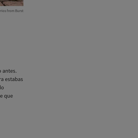
rios from Burst
 antes.
era estabas
do
le que