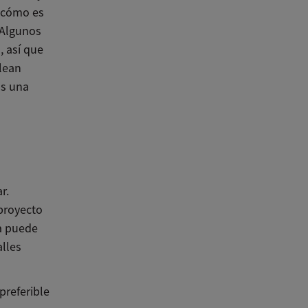
o cómo es
 Algunos
, así que
lean
as una
r.
proyecto
a puede
alles
preferible