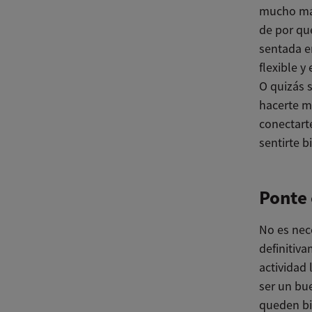
mucho más
de por qué
sentada en
flexible y 
O quizás 
hacerte má
conectart
sentirte b
Ponte 
No es nec
definitiva
actividad 
ser un bu
queden bi