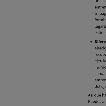
una co
entren
trabaj
fortal
lagart
estira
Difere
ejerci
recupe
ejerci
indivi
semana
entren
del ej
Así que h
Puedes al