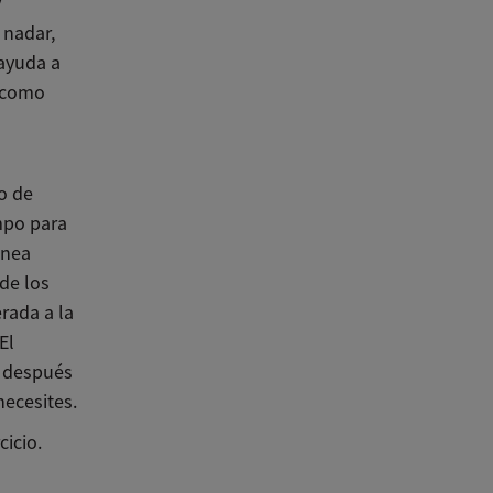
y
 nadar,
 ayuda a
s como
o de
empo para
anea
 de los
rada a la
El
o después
necesites.
icio.