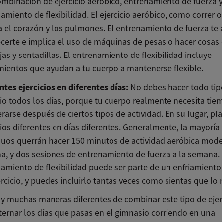
mbinación de ejercicio aeróbico, entrenamiento de fuerza 
amiento de flexibilidad. El ejercicio aeróbico, como correr o
a el corazón y los pulmones. El entrenamiento de fuerza te
ecerte e implica el uso de máquinas de pesas o hacer cosa
ijas y sentadillas. El entrenamiento de flexibilidad incluye
mientos que ayudan a tu cuerpo a mantenerse flexible.
ntes ejercicios en diferentes días:
No debes hacer todo tip
cio todos los días, porque tu cuerpo realmente necesita ti
rarse después de ciertos tipos de actividad. En su lugar, pl
cios diferentes en días diferentes. Generalmente, la mayoría
duos querrán hacer 150 minutos de actividad aeróbica mode
, y dos sesiones de entrenamiento de fuerza a la semana. 
amiento de flexibilidad puede ser parte de un enfriamient
ercicio, y puedes incluirlo tantas veces como sientas que lo 
ay muchas maneras diferentes de combinar este tipo de ejerc
ternar los días que pasas en el gimnasio corriendo en una