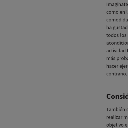
Imagínate 
como en la
comodidad 
ha gustado
todos los 
acondicion
actividad 
más proba
hacer ejer
contrario,
Consid
También e
realizar m
objetivo 