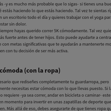
 -y es mucho más probable que lo sigas- si tienes una bu
 estás haciendo lo que estás haciendo. Tal vez te sientas rí
 un escritorio todo el día y quieres trabajar con el yoga pa
estar sin dolor.
siempre hayas querido correr 5K cómodamente. Tal vez qui
s fuerte antes de tener hijos. Esto puede ayudarte a centra
e con metas significativas que te ayudarán a mantenerte mo
ien con tu decisión de ser más activa.
cómoda (con la ropa)
esario que rediseñes completamente tu guardarropa, pero
mente necesitas estar cómoda con lo que llevas puesto. Si l
lo requiere -ya sea correr, andar en bicicleta o caminar- est
en momento para invertir en unas zapatillas de deporte que
en. Más allá de eso, debes asegurarte de que tienes ropa q