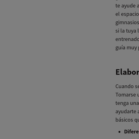
te ayude 
el espacio
gimnasios
si la tuy
entrenado
guía muy 
Elabor
Cuando se
Tomarse u
tenga una
ayudarte a
básicos q
Difere