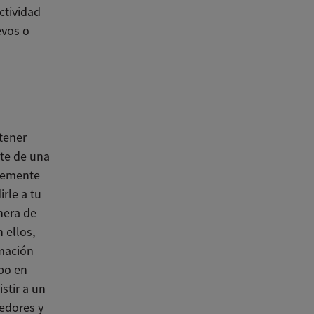
ctividad
evos o
btener
rte de una
lemente
rle a tu
nera de
 ellos,
rmación
rpo en
istir a un
edores y