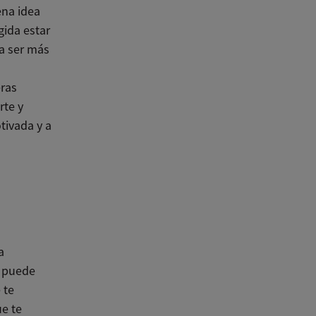
ena idea
gida estar
ra ser más
eras
rte y
tivada y a
a
e puede
 te
ue te