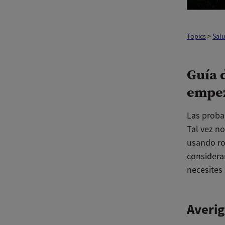
Topics
>
Sal
Guía 
empez
Las proba
Tal vez no
usando rop
consideran
necesites
Averig