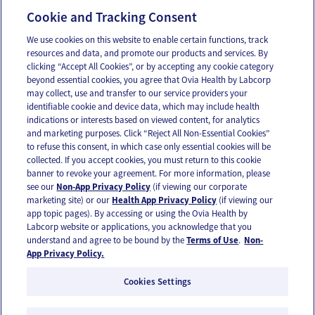
Seguridad en la habitación del bebé
Cookie and Tracking Consent
We use cookies on this website to enable certain functions, track
resources and data, and promote our products and services. By
Email
Text
clicking “Accept All Cookies”, or by accepting any cookie category
beyond essential cookies, you agree that Ovia Health by Labcorp
may collect, use and transfer to our service providers your
identifiable cookie and device data, which may include health
OUR APPS
indications or interests based on viewed content, for analytics
and marketing purposes. Click “Reject All Non-Essential Cookies”
to refuse this consent, in which case only essential cookies will be
collected. If you accept cookies, you must return to this cookie
banner to revoke your agreement. For more information, please
see our
Non-App Privacy Policy
(if viewing our corporate
FOLLOW US
marketing site) or our
Health App Privacy Policy
(if viewing our
app topic pages). By accessing or using the Ovia Health by
Labcorp website or applications, you acknowledge that you
understand and agree to be bound by the
Terms of Use
.
Non-
App Privacy Policy.
Cookies Settings
Email Us
Terms of Use
Privacy Policy