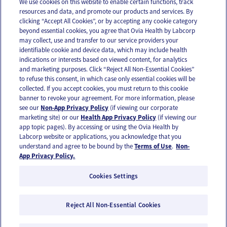
We use cookies on this website to enable certain functions, track
resources and data, and promote our products and services. By
Email
Text
clicking “Accept All Cookies”, or by accepting any cookie category
beyond essential cookies, you agree that Ovia Health by Labcorp
may collect, use and transfer to our service providers your
identifiable cookie and device data, which may include health
OUR APPS
indications or interests based on viewed content, for analytics
and marketing purposes. Click “Reject All Non-Essential Cookies”
to refuse this consent, in which case only essential cookies will be
collected. If you accept cookies, you must return to this cookie
banner to revoke your agreement. For more information, please
see our
Non-App Privacy Policy
(if viewing our corporate
FOLLOW US
marketing site) or our
Health App Privacy Policy
(if viewing our
app topic pages). By accessing or using the Ovia Health by
Labcorp website or applications, you acknowledge that you
understand and agree to be bound by the
Terms of Use
.
Non-
App Privacy Policy.
Cookies Settings
Email Us
Terms of Use
Privacy Policy
© 2026 Ovia Health by Labcorp
Reject All Non-Essential Cookies
Ovia products and services are provided for informational purposes only and are not
intended as a substitute for medical care or medical advice. You should contact a