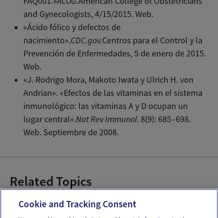
FAQ001.»
ACOG.
American College of Obstetricians
and Gynecologists, 4/15/2015. Web.
«Ácido fólico y defectos de
nacimiento».
CDC.gov.
Centros para el Control y la
Prevención de Enfermedades, 5 de enero de 2015.
Web.
«J. Rodrigo Mora, Makoto Iwata y Ulrich H. von
Andrian». «Efectos de las vitaminas en el sistema
inmunológico: las vitaminas A y D ocupan un
lugar central».
Nat Rev Immunol
. 8(9): 685–698.
Web. Septiembre de 2008.
Related Topics
Recetas para el embarazo
Cookie and Tracking Consent