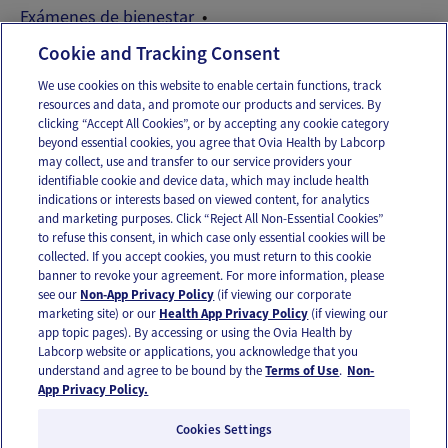
Exámenes de bienestar
Proveedores del cuidado de la salud reproductiva
Cookie and Tracking Consent
We use cookies on this website to enable certain functions, track
resources and data, and promote our products and services. By
Email
Text
clicking “Accept All Cookies”, or by accepting any cookie category
beyond essential cookies, you agree that Ovia Health by Labcorp
may collect, use and transfer to our service providers your
identifiable cookie and device data, which may include health
OUR APPS
indications or interests based on viewed content, for analytics
and marketing purposes. Click “Reject All Non-Essential Cookies”
to refuse this consent, in which case only essential cookies will be
collected. If you accept cookies, you must return to this cookie
banner to revoke your agreement. For more information, please
see our
Non-App Privacy Policy
(if viewing our corporate
FOLLOW US
marketing site) or our
Health App Privacy Policy
(if viewing our
app topic pages). By accessing or using the Ovia Health by
Labcorp website or applications, you acknowledge that you
understand and agree to be bound by the
Terms of Use
.
Non-
App Privacy Policy.
Cookies Settings
Email Us
Terms of Use
Privacy Policy