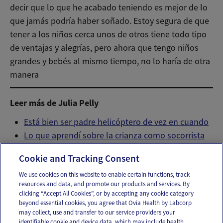
decir que lo que he acabado teniendo es mejor de lo
que jamás podría haber soñado. Estoy segura de que
tener a los niños cerca unos de otros tiene todo tipo
de ventajas y alegrías, pero ahora que tengo niños
grandes y bebés al mismo tiempo, no lo haría de otra
manera
Leer más de Julia Pelly
Está bien ser padre helicóptero de vez en cuando
Lo que aprendí sobre la crianza como socorrista
adolescente
Cookie and Tracking Consent
We use cookies on this website to enable certain functions, track
resources and data, and promote our products and services. By
Email
Text
clicking “Accept All Cookies”, or by accepting any cookie category
beyond essential cookies, you agree that Ovia Health by Labcorp
may collect, use and transfer to our service providers your
identifiable cookie and device data, which may include health