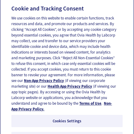
Cosas que sabes ahora que desearías
Cookie and Tracking Consent
haber sabido hace 4 meses
We use cookies on this website to enable certain functions, track
resources and data, and promote our products and services. By
clicking “Accept All Cookies”, or by accepting any cookie category
beyond essential cookies, you agree that Ovia Health by Labcorp
may collect, use and transfer to our service providers your
identifiable cookie and device data, which may include health
OUR APPS
indications or interests based on viewed content, for analytics
and marketing purposes. Click “Reject All Non-Essential Cookies”
to refuse this consent, in which case only essential cookies will be
collected. If you accept cookies, you must return to this cookie
banner to revoke your agreement. For more information, please
see our
Non-App Privacy Policy
(if viewing our corporate
FOLLOW US
marketing site) or our
Health App Privacy Policy
(if viewing our
app topic pages). By accessing or using the Ovia Health by
Labcorp website or applications, you acknowledge that you
understand and agree to be bound by the
Terms of Use
.
Non-
App Privacy Policy.
Cookies Settings
Email Us
Terms of Use
Privacy Policy