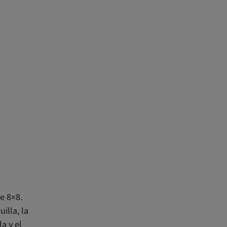
e 8×8.
illa, la
a y el