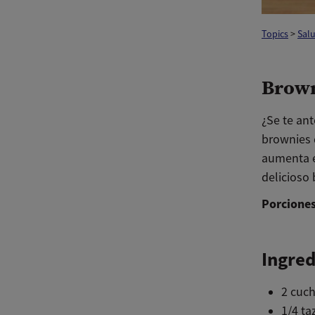
Topics
>
Sal
Brown
¿Se te an
brownies 
aumenta el
delicioso
Porciones
Ingred
2 cuc
1/4 ta