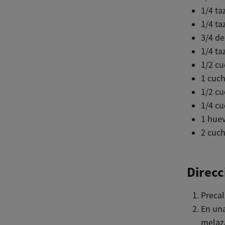
1/4 ta
1/4 ta
3/4 de
1/4 ta
1/2 cu
1 cuch
1/2 cu
1/4 c
1 hue
2 cuch
Direcc
Precal
En una
melaza