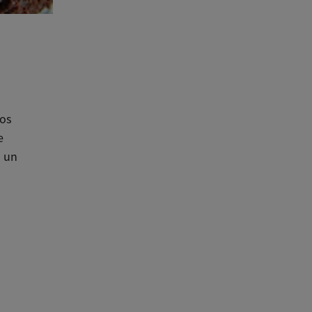
tos
e
s un