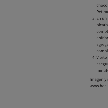
chocol
Retira
En un 
bicarb
compl
enfri
agrega
compl
Vierte
asegur
minuto
Imagen y 
www.heal