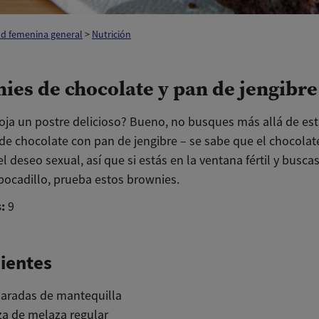
ud femenina general
>
Nutrición
ies de chocolate y pan de jengibre
toja un postre delicioso? Bueno, no busques más allá de es
de chocolate con pan de jengibre – se sabe que el chocolat
 deseo sexual, así que si estás en la ventana fértil y busca
 bocadillo, prueba estos brownies.
:
9
ientes
haradas de mantequilla
za de melaza regular