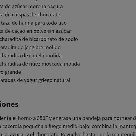
za de azúcar morena oscura
za de chispas de chocolate
 taza de harina para todo uso
za de cacao en polvo sin azúcar
charadita de bicarbonato de sodio
aradita de jengibre molido
charadita de canela molida
ucharadita de nuez moscada molida
vo grande
aradas de yogur griego natural
iones
ienta el horno a 350F y engrasa una bandeja para hornear d
 cacerola pequeña a fuego medio-bajo, combina la mantequ
, el azúcar y el chocolate. Revuelve hasta que la mantequill