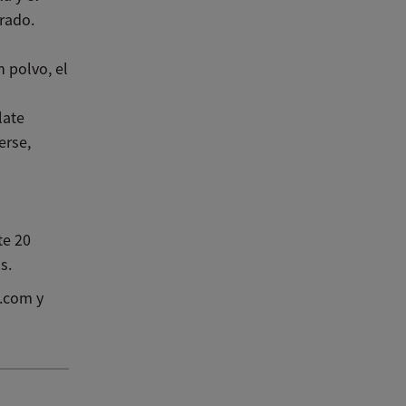
rado.
n polvo, el
late
erse,
te 20
s.
.com y