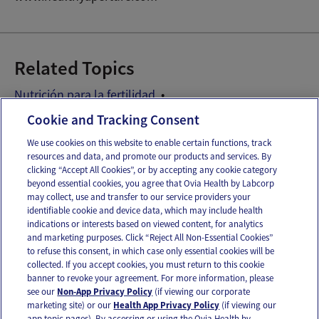
Related Topics
Nutrición para la fertilidad
Recetas para la fertilidad
Cookie and Tracking Consent
We use cookies on this website to enable certain functions, track
resources and data, and promote our products and services. By
Email
Text
clicking “Accept All Cookies”, or by accepting any cookie category
beyond essential cookies, you agree that Ovia Health by Labcorp
may collect, use and transfer to our service providers your
identifiable cookie and device data, which may include health
OUR APPS
indications or interests based on viewed content, for analytics
and marketing purposes. Click “Reject All Non-Essential Cookies”
to refuse this consent, in which case only essential cookies will be
collected. If you accept cookies, you must return to this cookie
banner to revoke your agreement. For more information, please
see our
Non-App Privacy Policy
(if viewing our corporate
FOLLOW US
marketing site) or our
Health App Privacy Policy
(if viewing our
app topic pages). By accessing or using the Ovia Health by