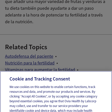
que añadir una mayor variedad de frutas y verduras a
tu dieta también puede ayudarte a dar un paso
adelante a la hora de potenciar tu fertilidad a través
de la nutrición.
Related Topics
Autodefensa del paciente
Nutrición para la fertilidad
Vitaminas para aumentar la fertilidad
Vitaminas preconcepcionales
Cookie and Tracking Consent
We use cookies on this website to enable certain functions, track
resources and data, and promote our products and services. By
Email
Text
clicking “Accept All Cookies”, or by accepting any cookie category
beyond essential cookies, you agree that Ovia Health by Labcorp
may collect, use and transfer to our service providers your
identifiable cookie and device data, which may include health