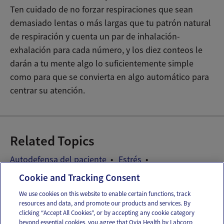
Ten cuidado de no forzar respiraciones que sean
demasiado lentas o más largas que tu patrón natural
de respiración y cuenta un par de inhalación-
exhalación para cada número, y los diez conteos le
darán a tu mente algo lo suficientemente simple
como para que se convierta en algo automático para
centrar su atención.
Related Topics
Autodefensa del paciente
Estrés
Fertilidad y salud mental
Manejo del estrés
Cookie and Tracking Consent
We use cookies on this website to enable certain functions, track
resources and data, and promote our products and services. By
Email
Text
clicking “Accept All Cookies”, or by accepting any cookie category
beyond essential cookies, you agree that Ovia Health by Labcorp