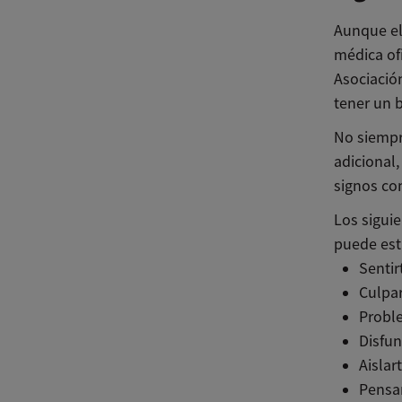
Aunque el
médica ofi
Asociació
tener un 
No siempr
adicional,
signos co
Los sigui
puede esta
Senti
Culpar
Proble
Disfun
Aislar
Pensa