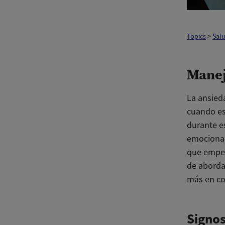
Topics
>
Sal
Manej
La ansieda
cuando es
durante e
emocionad
que empez
de aborda
más en co
Signos