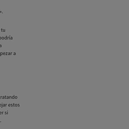
».
 tu
podría
a
mpezar a
tratando
jar estos
r si
.