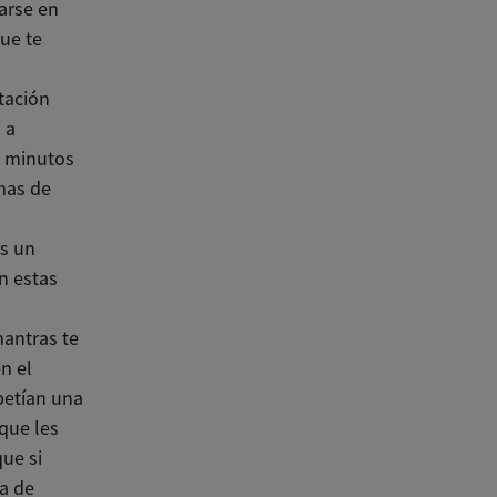
rarse en
ue te
tación
 a
s minutos
mas de
s un
n estas
mantras te
n el
petían una
 que les
ue si
ta de