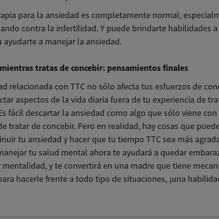
rapia para la ansiedad es completamente normal, especialm
ando contra la infertilidad. Y puede brindarte habilidades a
a ayudarte a manejar la ansiedad.
mientras tratas de concebir: pensamientos finales
ad relacionada con TTC no sólo afecta tus esfuerzos de conc
tar aspectos de la vida diaria fuera de tu experiencia de tra
Es fácil descartar la ansiedad como algo que sólo viene con 
 de tratar de concebir. Pero en realidad, hay cosas que pued
inuir tu ansiedad y hacer que tu tiempo TTC sea más agrada
anejar tu salud mental ahora te ayudará a quedar embara
 mentalidad, y te convertirá en una madre que tiene meca
para hacerle frente a todo tipo de situaciones, ¡una habilid