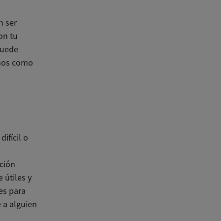
n ser
on tu
puede
enos como
ifícil o
ción
 útiles y
es para
 a alguien