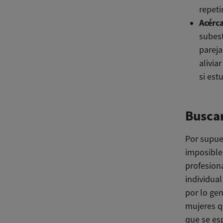
repeti
Acérca
subes
pareja
alivia
si est
Buscar
Por supues
imposible
profesion
individua
por lo ge
mujeres q
que se esp