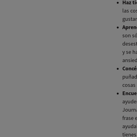
Haz t
las co
gustan
Aprend
son só
desest
y se h
ansie
Concé
puñado
cosas 
Encuen
ayuden
Journa
frase 
ayuda
tienes