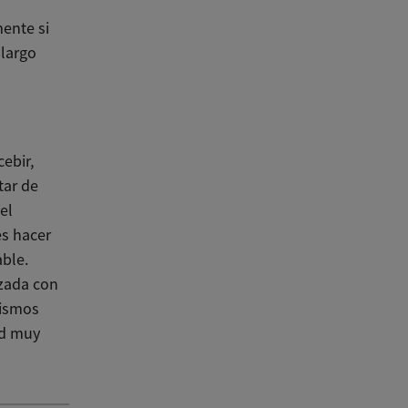
ente si
 largo
ebir,
tar de
el
es hacer
ble.
zada con
nismos
ad muy