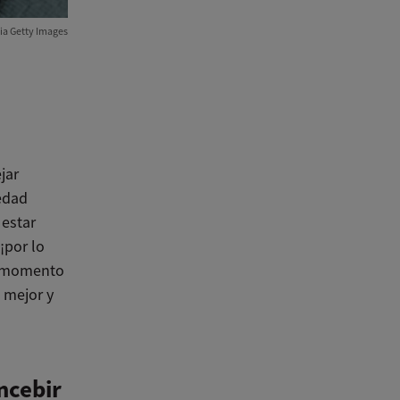
ia Getty Images
jar
edad
 estar
¡por lo
l momento
 mejor y
ncebir