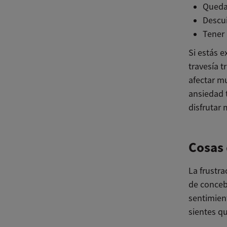
Quedar
Descui
Tener
Si estás 
travesía 
afectar mu
ansiedad 
disfrutar 
Cosas
La frustr
de conceb
sentimien
sientes q