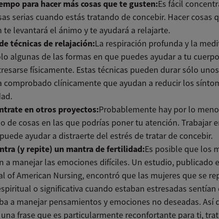
iempo para hacer más cosas que te gusten:
Es fácil concent
sas serias cuando estás tratando de concebir. Hacer cosas q
 te levantará el ánimo y te ayudará a relajarte.
e técnicas de relajación:
La respiración profunda y la medi
lo algunas de las formas en que puedes ayudar a tu cuerpo
resarse físicamente. Estas técnicas pueden durar sólo uno
a comprobado clínicamente que ayudan a reducir los sínto
dad.
ntrate en otros proyectos:
Probablemente hay por lo meno
 de cosas en las que podrías poner tu atención. Trabajar e
puede ayudar a distraerte del estrés de tratar de concebir.
tra (y repite) un mantra de fertilidad:
Es posible que los 
 a manejar las emociones difíciles. Un estudio, publicado e
l of American Nursing, encontró que las mujeres que se re
espiritual o significativa cuando estaban estresadas sentían
ba a manejar pensamientos y emociones no deseadas. Así q
 una frase que es particularmente reconfortante para ti, tra