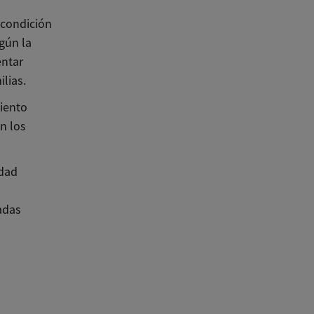
 condición
egún la
entar
lias.
iento
n los
edad
adas