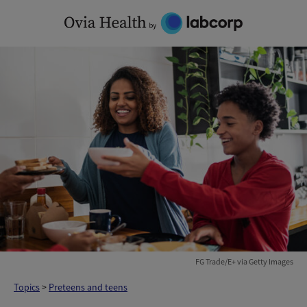
Skip
to
content
FG Trade/E+ via Getty Images
Topics
>
Preteens and teens