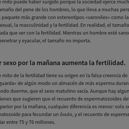
te mito puede haber surgido porque la sociedad ejerce muc
tamaño del pene de los hombres, lo que lleva a muchas per
n paquete más grande con estereotipos «varoniles» como la v
exual, la masculinidad y la fertilidad. En realidad, el tamañ
ada que ver con la fertilidad. Mientras un hombre esté sano
penetrar y eyacular, el tamaño no importa.
r sexo por la mañana aumenta la fertilidad.
e mito de la fertilidad tiene su origen en la falsa creencia de
uarda» de algún modo un almacén de más esperma durant
ndo duerme, que el sexo matutino vacía. Aunque hay algu
ciones que sugieren que el recuento de espermatozoides d
perior por la mañana, cualquier diferencia es menor: solo s
atozoide para fecundar un óvulo, y el recuento de esperm
ar entre 75 y 76 millones.