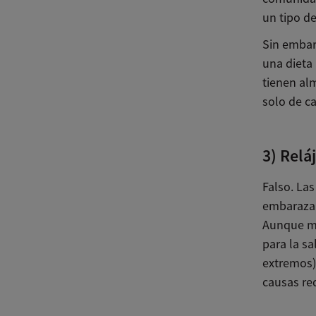
un tipo d
Sin embar
una dieta
tienen alm
solo de c
3) Relá
Falso. Las
embarazar
Aunque ma
para la sa
extremos),
causas re