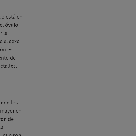
do está en
el óvulo.
r la
e el sexo
ión es
ento de
talles.
ando los
s mayor en
ron de
la
, que son