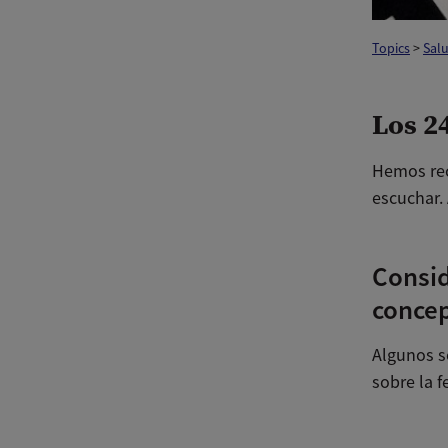
Topics
>
Sal
Los 2
Hemos rec
escuchar. 
Consid
conce
Algunos so
sobre la f