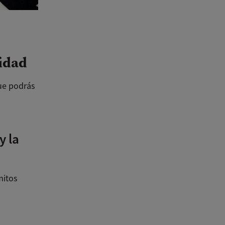
lidad
ue podrás
y la
mitos