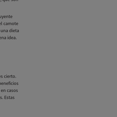
luyente
el camote
 una dieta
ena idea.
s cierto.
eneficios
r en casos
s. Estas