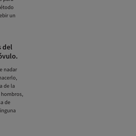
método
ebir un
 del
óvulo.
de nadar
hacerlo,
a de la
e hombros,
sa de
ninguna