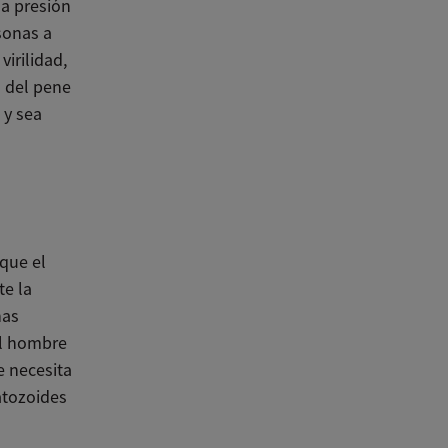
ha presión
sonas a
irilidad,
o del pene
 y sea
 que el
e la
nas
el hombre
e necesita
atozoides