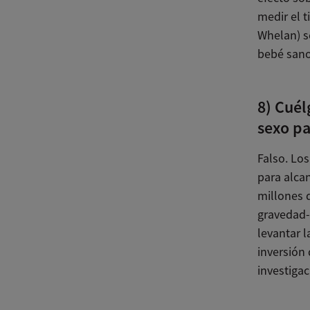
medir el 
Whelan) se
bebé sano
8) Cuél
sexo pa
Falso. Lo
para alca
millones d
gravedad-
levantar 
inversión
investigac