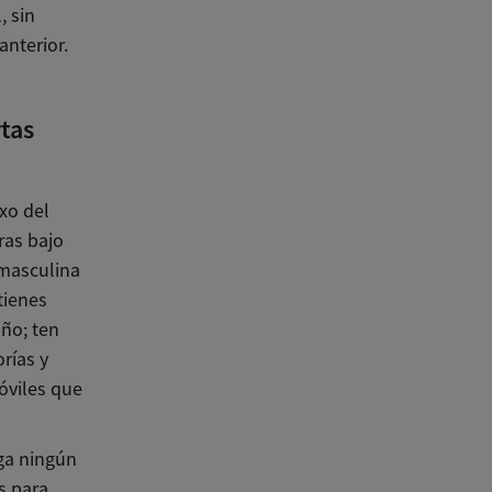
, sin
anterior.
rtas
exo del
ras bajo
 masculina
tienes
iño; ten
rías y
óviles que
ga ningún
s para