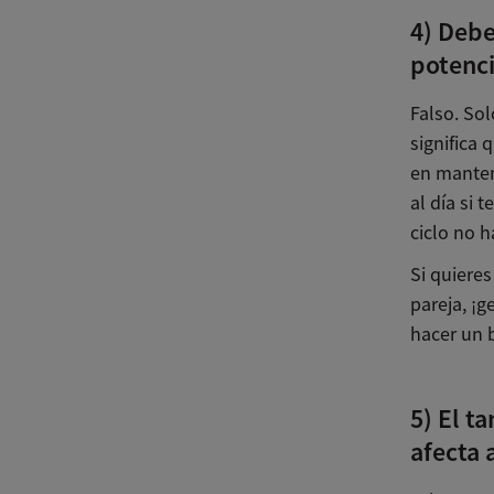
4) Debe
potenci
Falso. Sol
significa
en mantene
al día si 
ciclo no h
Si quieres
pareja, ¡
hacer un 
5) El t
afecta a