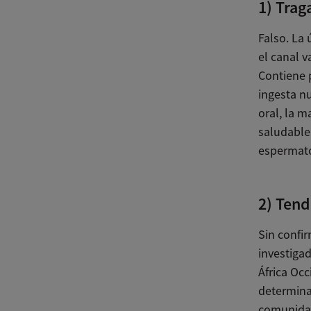
1) Trag
Falso. La 
el canal v
Contiene 
ingesta nu
oral, la 
saludable 
espermato
2) Tend
Sin confir
investiga
África Occ
determinar
comunidad