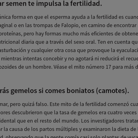
ar semen te impulsa la fertilidad.
única forma en que el esperma ayuda a la fertilidad es cuan
aginal o en las trompas de Falopio, en camino de encontrar 
proteínas, pero hay formas mucho más eficientes de obtene
tricional diaria que a través del sexo oral. Ten en cuenta qu
masturbación y cualquier otra cosa que provoque la eyaculac
mientras intentas concebir y no agotará ni reducirá el recu
zoides de un hombre. Véase el mito número 17 para más de
rás gemelos si comes boniatos (camotes).
mar, pero quizá falso. Este mito de la fertilidad comenzó cu
dores descubrieron que la tasa de gemelos era cuatro vece
idental que en el resto del mundo. Los investigadores trata
 la causa de los partos múltiples y examinaron la dieta de 
, observando que la gente comía casi solo plantas de yuca