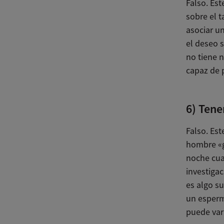
Falso. Es
sobre el 
asociar u
el deseo s
no tiene n
capaz de 
6) Tene
Falso. Est
hombre «g
noche cua
investiga
es algo su
un esperm
puede vari