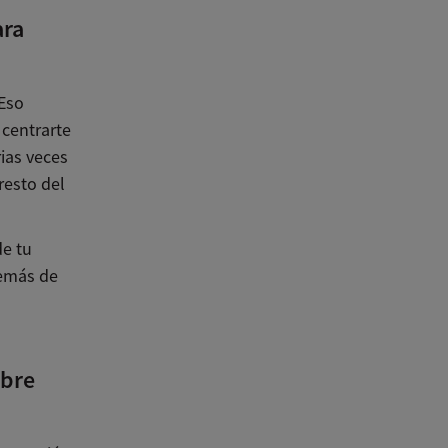
ara
 Eso
 centrarte
rias veces
resto del
de tu
demás de
mbre