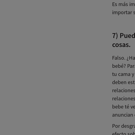
Es más imp
importar s
7) Pued
cosas.
Falso. ¿Ha
bebé? Par
tu cama y
deben esta
relaciones
relacione
bebe té v
anuncian q
Por desgr
efecto sob