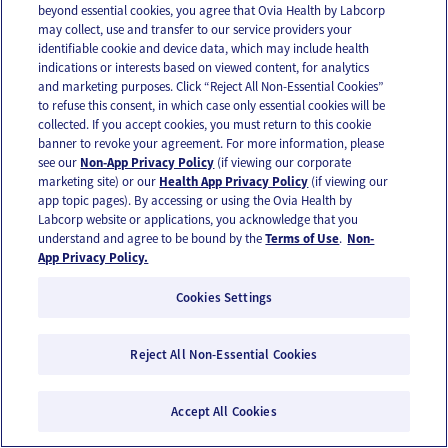
resfriado?
beyond essential cookies, you agree that Ovia Health by Labcorp
may collect, use and transfer to our service providers your
identifiable cookie and device data, which may include health
indications or interests based on viewed content, for analytics
and marketing purposes. Click “Reject All Non-Essential Cookies”
to refuse this consent, in which case only essential cookies will be
collected. If you accept cookies, you must return to this cookie
banner to revoke your agreement. For more information, please
see our
Non-App Privacy Policy
(if viewing our corporate
marketing site) or our
Health App Privacy Policy
(if viewing our
app topic pages). By accessing or using the Ovia Health by
Labcorp website or applications, you acknowledge that you
understand and agree to be bound by the
Terms of Use
.
Non-
App Privacy Policy.
Cookies Settings
Reject All Non-Essential Cookies
Por qué es importante vacunarse contra la
gripe este año
Accept All Cookies